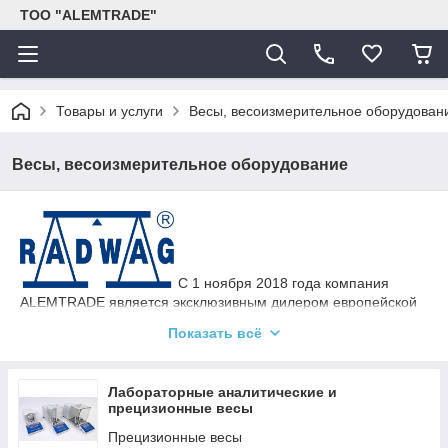
ТОО "ALEMTRADE"
Товары и услуги
Весы, весоизмерительное оборудован
Весы, весоизмерительное оборудование
С 1 ноября 2018 года компания
ALEMTRADE является эксклюзивным дилером европейской
компании RADWAG, специализирующейся на передовых
Показать всё
технологиях взвешивания. Это значит, что мы поможем
подобрать вам наиболее оптимальную модель весов цена/
качество под ваши цели. Кроме того, наши специалисты
Лабораторные аналитические и
подробно проконсультируют и расскажут вам о всех
прецизионные весы
возможностях весов RADWAG, которые значительно упростят
и ускорят процесс работы.
Прецизионные весы