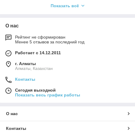
лабораторные прецизионные аналитические. Цена на
Показать всё
лабораторные аналитические весы запрашивается у наших
специалистов. Купить платформенные промышленные весы
в Казахстане в наличии и под заказ. Широкий ассортимент
микро- и полумикро весов в
А
лматы от европейского
О нас
производителя Radwag. Микро- и полумикро весы в
Казахстане купить можно в компании ТОО Alemtrade. Мы
Рейтинг не сформирован
делаем доставку по всему Казахстану во все города
Менее 5 отзывов за последний год
Республики.
Работает с 14.12.2011
г. Алматы
Алматы, Казахстан
Контакты
Сегодня выходной
Показать весь график работы
О нас
Контакты