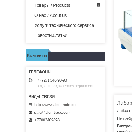
Товары / Products
О нас / About us
Услуги технического сервиса
Новости\Статьи
Контакты
+7 (727) 346-98-98
Отдел продаж / Sales department
Лабор
http://www.alemtrade.com
Лаборат
satu@alemtrade.com
Не треб
+77003469898
Внутре
калибр