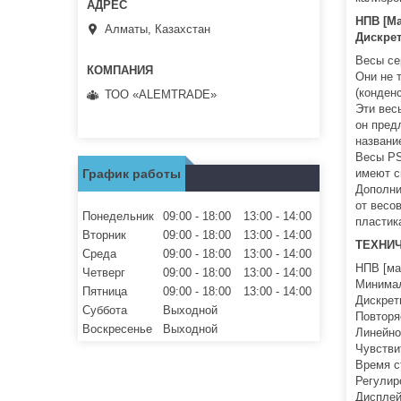
НПВ [Мак
Алматы, Казахстан
Дискрет
Весы се
Они не 
(конден
ТОО «ALEMTRADE»
Эти вес
он пред
названи
Весы PS
График работы
имеют с
Дополни
от весо
Понедельник
09:00
18:00
13:00
14:00
пластик
Вторник
09:00
18:00
13:00
14:00
ТЕХНИ
Среда
09:00
18:00
13:00
14:00
НПВ [мак
Четверг
09:00
18:00
13:00
14:00
Минимал
Пятница
09:00
18:00
13:00
14:00
Дискретн
Суббота
Выходной
Повторя
Воскресенье
Выходной
Линейно
Чувстви
Время с
Регулир
Дисплей