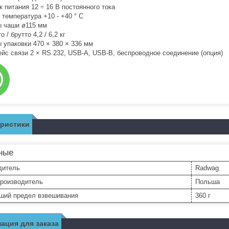
к питания 12 ÷ 16 В постоянного тока
 температура +10 - +40 ° C
 чаши ø115 мм
о / брутто 4,2 / 6,2 кг
 упаковки 470 × 380 × 336 мм
йс связи 2 × RS 232, USB-A, USB-B, беспроводное соединение (опция)
еристики
ные
дитель
Radwag
производитель
Польша
ший предел взвешивания
360 г
ация для заказа