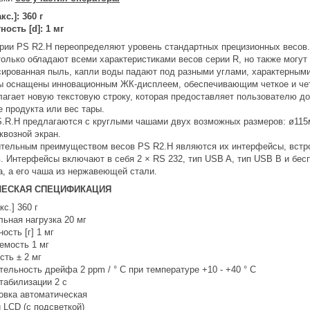
с.]: 360 г
ность [d]: 1 мг
рии PS R2.H переопределяют уровень стандартных прецизионных весов.
только обладают всеми характеристиками весов серии R, но также могут
сированная пыль, капли воды падают под разными углами, характерными 
ы оснащены инновационным ЖК-дисплеем, обеспечивающим четкое и четк
лагает новую текстовую строку, которая предоставляет пользователю 
е продукта или вес тары.
.R.H предлагаются с круглыми чашами двух возможных размеров: ø115
квозной экран.
тельным преимуществом весов PS R2.H являются их интерфейсы, встро
в. Интерфейсы включают в себя 2 × RS 232, тип USB A, тип USB B и бес
а, а его чаша из нержавеющей стали.
ЧЕСКАЯ СПЕЦИФИКАЦИЯ
с.] 360 г
ьная нагрузка 20 мг
ость [г] 1 мг
емость 1 мг
сть ± 2 мг
тельность дрейфа 2 ppm / ° C при температуре +10 - +40 ° C
табилизации 2 с
овка автоматическая
 LCD (с подсветкой)