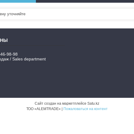
ну уточняйте
346-98-98
даж / Sales department
Сайт создан на маркетплейсе
Satu.kz
ТОО «ALEMTRADE» |
Пожаловаться на контент