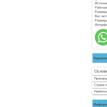
Источни
Рабочая
Размеры
Вес нетт
Размеры
Интерфе
Характ
Основ
Произво
Страна 
Наиболь
Информ