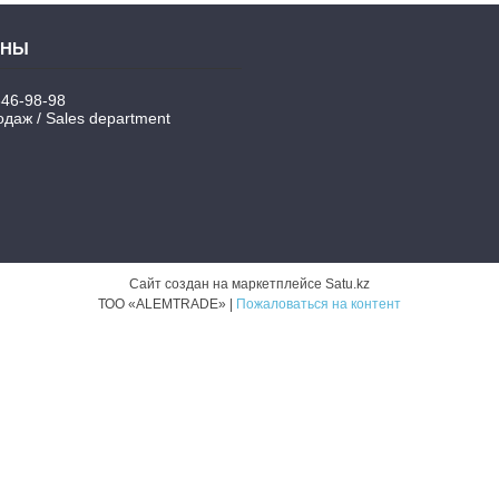
346-98-98
даж / Sales department
Сайт создан на маркетплейсе
Satu.kz
ТОО «ALEMTRADE» |
Пожаловаться на контент