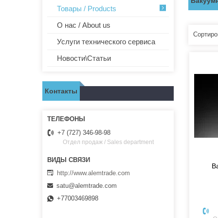
Вакуум
Товары / Products
О нас / About us
Услуги технического сервиса
Новости\Статьи
Контакты
+7 (727) 346-98-98
Отдел продаж / Sales department
В
http://www.alemtrade.com
satu@alemtrade.com
+77003469898