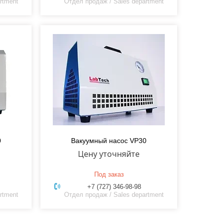
rtment
Отдел продаж / Sales department
0
Вакуумный насос VP30
Цену уточняйте
Под заказ
+7 (727) 346-98-98
rtment
Отдел продаж / Sales department