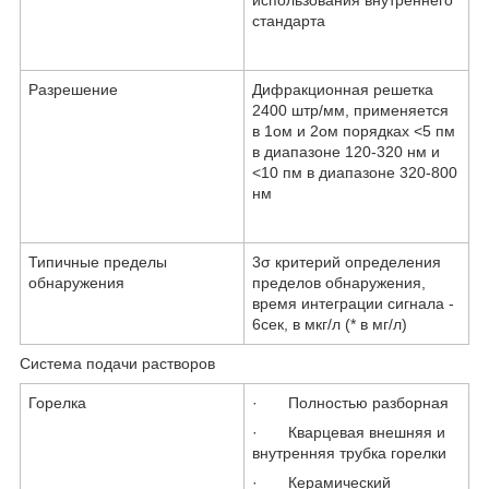
использования внутреннего
стандарта
Разрешение
Дифракционная решетка
2400 штр/мм, применяется
в 1ом и 2ом порядках <5 пм
в диапазоне 120-320 нм и
<10 пм в диапазоне 320-800
нм
Типичные пределы
3σ критерий определения
обнаружения
пределов обнаружения,
время интеграции сигнала -
6сек, в мкг/л (* в мг/л)
Система подачи растворов
Горелка
·
Полностью разборная
·
Кварцевая внешняя и
внутренняя трубка горелки
·
Керамический