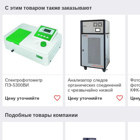
С этим товаром также заказывают
Спектрофотометр
Анализатор следов
Фот
ПЭ-5300ВИ
органических соединений
фото
с чрезвычайно низкой
КФК-
летучестью IONICON
Цену уточняйте
Цену уточняйте
Цен
PTR3-TOF 10K
Подобные товары компании