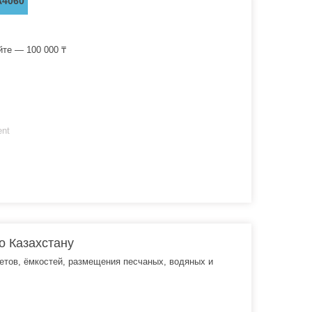
A4060
йте — 100 000 ₸
ent
о Казахстану
етов, ёмкостей, размещения песчаных, водяных и