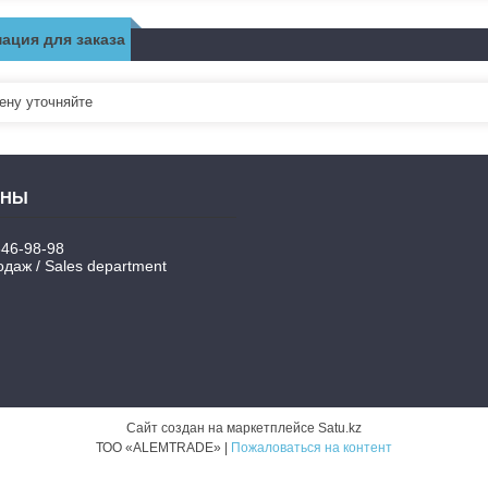
ация для заказа
ну уточняйте
346-98-98
даж / Sales department
Сайт создан на маркетплейсе
Satu.kz
ТОО «ALEMTRADE» |
Пожаловаться на контент