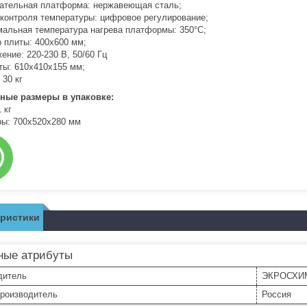
вательная платформа: нержавеющая сталь;
 контроля температуры: цифровое регулирование;
мальная температура нагрева платформы: 350°С;
р плиты: 400х600 мм;
ение: 220-230 В, 50/60 Гц
иты: 610х410х155 мм;
 30 кг
ные размеры в упаковке:
 кг
ры: 700х520х280 мм
еристики
ные атрибуты
дитель
ЭКРОСХИ
производитель
Россия