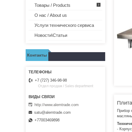
Товары / Products
О нас / About us
Услуги технического сервиса
Новости\Статьи
Контакты
+7 (727) 346-98-98
Отдел продаж / Sales department
Плита
http://www.alemtrade.com
Прибор 
satu@alemtrade.com
масляны
+77003469898
Техниче
- Корпу