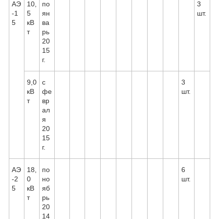
АЭ
10,
по
3
-1
5
ян
шт.
5
кВ
ва
т
рь
20
15
г.
9,0
с
3
кВ
фе
шт.
т
вр
ал
я
20
15
г.
АЭ
18,
по
6
-2
0
но
шт.
5
кВ
яб
т
рь
20
14