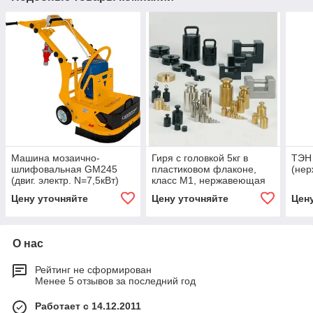
Машина мозаично-
Гиря с головкой 5кг в
ТЭН 
шлифовальная GM245
пластиковом флаконе,
(нер
(двиг. электр. N=7,5кВт)
класс М1, нержавеющая
сталь HF12
Цену уточняйте
Цену уточняйте
Цен
О нас
Рейтинг не сформирован
Менее 5 отзывов за последний год
Работает с 14.12.2011