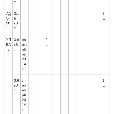
т
АД
31,
9
Э-
5
шт.
50
кВ
т
УП
3,6
по
2
ВА
кВ
окт
шт.
-5
т
яб
рь
20
14
г.
3,6
с
1
кВ
но
шт.
т
яб
ря
20
14
г.