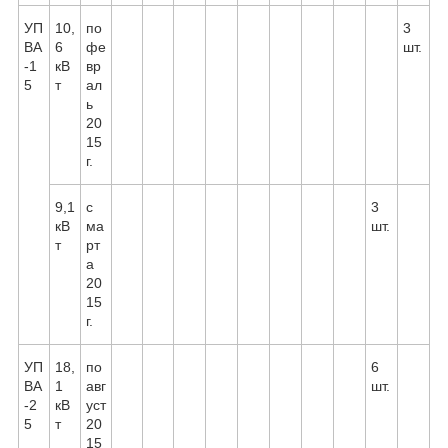
УП
10,
по
3
ВА
6
фе
шт.
-1
кВ
вр
5
т
ал
ь
20
15
г.
9,1
с
3
кВ
ма
шт.
т
рт
а
20
15
г.
УП
18,
по
6
ВА
1
авг
шт.
-2
кВ
уст
5
т
20
15