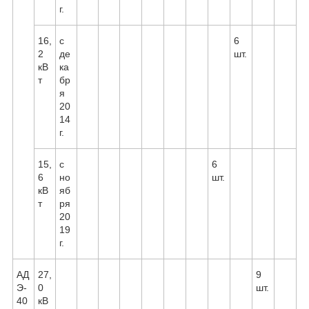
г.
16,
с
6
2
де
шт.
кВ
ка
т
бр
я
20
14
г.
15,
с
6
6
но
шт.
кВ
яб
т
ря
20
19
г.
АД
27,
9
Э-
0
шт.
40
кВ