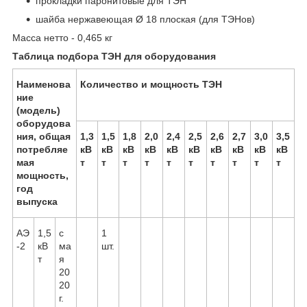
прокладки паронитовые для ТЭН
шайба нержавеющая Ø 18 плоская (для ТЭНов)
Масса нетто - 0,465 кг
Таблица подбора ТЭН для оборудования
Наименова
Количество и мощность ТЭН
ние
(модель)
оборудова
ния, общая
1,3
1,5
1,8
2,0
2,4
2,5
2,6
2,7
3,0
3,5
потребляе
кВ
кВ
кВ
кВ
кВ
кВ
кВ
кВ
кВ
кВ
мая
т
т
т
т
т
т
т
т
т
т
мощность,
год
выпуска
АЭ
1,5
с
1
-2
кВ
ма
шт.
т
я
20
20
г.