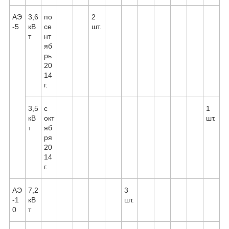
АЭ
3,6
по
2
-5
кВ
се
шт.
т
нт
яб
рь
20
14
г.
3,5
с
1
кВ
окт
шт.
т
яб
ря
20
14
г.
АЭ
7,2
3
-1
кВ
шт.
0
т