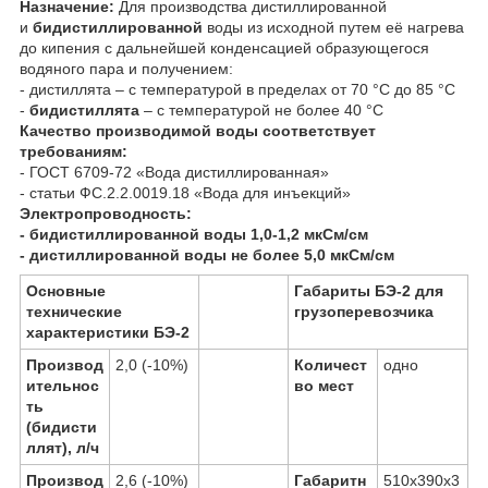
Назначение:
Для производства дистиллированной
и
бидистиллированной
воды из исходной путем её нагрева
до кипения с дальнейшей конденсацией образующегося
водяного пара и получением:
- дистиллята – с температурой в пределах от 70 °С до 85 °С
-
бидистиллята
– с температурой не более 40 °С
Качество производимой воды соответствует
требованиям:
- ГОСТ 6709-72 «Вода дистиллированная»
- статьи ФС.2.2.0019.18 «Вода для инъекций»
Электропроводность:
- бидистиллированной воды 1,0-1,2 мкСм/см
- дистиллированной воды не более 5,0 мкСм/см
Основные
Габариты БЭ-2 для
технические
грузоперевозчика
характеристики БЭ-2
Производ
2,0 (-10%)
Количест
одно
ительнос
во мест
ть
(бидисти
ллят), л/ч
Производ
2,6 (-10%)
Габаритн
510х390х3