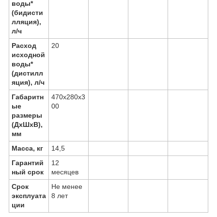
воды*
(бидисти
лляция),
л/ч
Расход
20
исходной
воды*
(дистилл
яция), л/ч
Габаритн
470х280х3
ые
00
размеры
(ДхШхВ),
мм
Масса, кг
14,5
Гарантий
12
ный срок
месяцев
Срок
Не менее
эксплуата
8 лет
ции