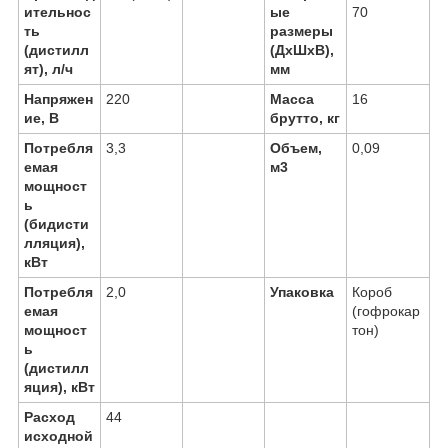
ительнос
ые
70
ть
размеры
(дистилл
(ДхШхВ),
ят), л/ч
мм
Напряжен
220
Масса
16
ие, В
брутто, кг
Потребля
3,3
Объем,
0,09
емая
м
3
мощност
ь
(бидисти
лляция),
кВт
Потребля
2,0
Упаковка
Короб
емая
(гофрокар
мощност
тон)
ь
(дистилл
яция), кВт
Расход
44
исходной