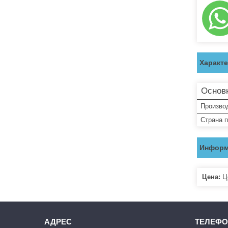
Характ
Основ
Произво
Страна 
Информ
Цена:
Це