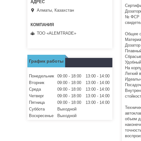
Сертифи
Алматы, Казахстан
Дозатор
№ ФСР 2
свидете
ТОО «ALEMTRADE»
Общее о
Материа
Дозатор
Плавный
Сбрасыв
График работы
Удобный
На корп
Легкий 
Понедельник
09:00
18:00
13:00
14:00
Идеальн
Вторник
09:00
18:00
13:00
14:00
Посадоч
Среда
09:00
18:00
13:00
14:00
Внутрен
Четверг
09:00
18:00
13:00
14:00
стойкост
Пятница
09:00
18:00
13:00
14:00
Техниче
Суббота
Выходной
автокла
Воскресенье
Выходной
объем д
наконеч
точност
воспрои