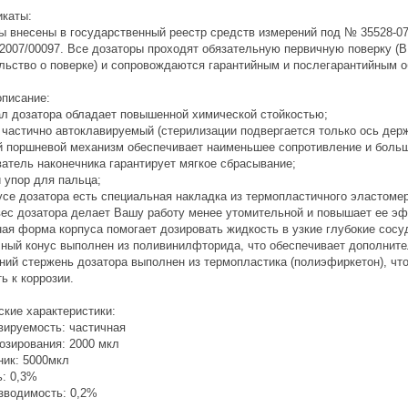
каты:
ы внесены в государственный реестр средств измерений под № 35528-0
007/00097. Все дозаторы проходят обязательную первичную поверку (В
льство о поверке) и сопровождаются гарантийным и послегарантийным 
писание:
л дозатора обладает повышенной химической стойкостью;
 частично автоклавируемый (стерилизации подвергается только ось держ
 поршневой механизм обеспечивает наименьшее сопротивление и больш
атель наконечника гарантирует мягкое сбрасывание;
 упор для пальца;
усе дозатора есть специальная накладка из термопластичного эластомер
вес дозатора делает Вашу работу менее утомительной и повышает ее э
ая форма корпуса помогает дозировать жидкость в узкие глубокие сосу
ный конус выполнен из поливинилфторида, что обеспечивает дополните
ний стержень дозатора выполнен из термопластика (полиэфиркетон), чт
ь к коррозии.
ские характеристики:
вируемость: частичная
озирования: 2000 мкл
ник: 5000мкл
ь: 0,3%
зводимость: 0,2%