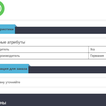
еристики
ные атрибуты
дитель
Ika
производитель
Германия
ация для заказа
ну уточняйте