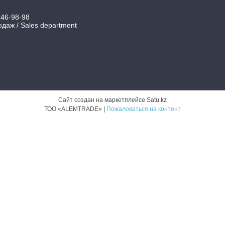
346-98-98
даж / Sales department
Сайт создан на маркетплейсе
Satu.kz
ТОО «ALEMTRADE» |
Пожаловаться на контент