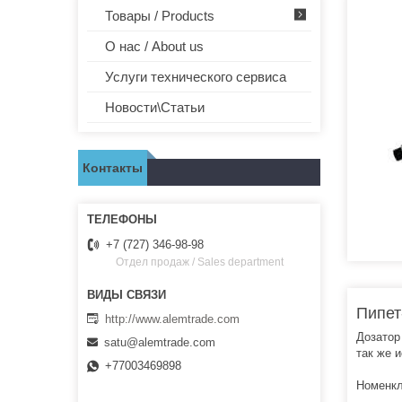
Товары / Products
О нас / About us
Услуги технического сервиса
Новости\Статьи
Контакты
+7 (727) 346-98-98
Отдел продаж / Sales department
Пипет
http://www.alemtrade.com
Дозатор
satu@alemtrade.com
так же 
+77003469898
Номенкл