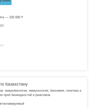
1-2000
йте — 100 000 ₸
00
ent
по Казахстану
к: микробиология, иммунология, биохимия, генетика а
я проб биожидкостей и реактивов.
автоклавируемый