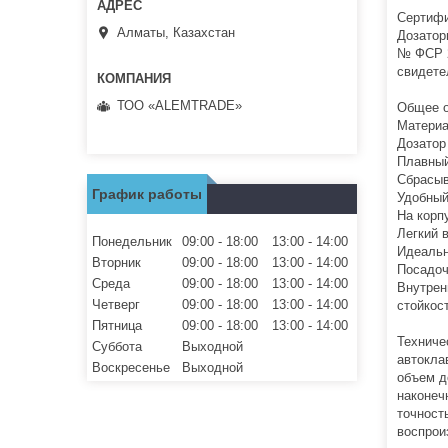
Сертифи
Алматы, Казахстан
Дозатор
№ ФСР 2
свидете
ТОО «ALEMTRADE»
Общее о
Материа
Дозатор
Плавный
Сбрасыв
График работы
Удобный
На корп
Легкий 
Понедельник
09:00
18:00
13:00
14:00
Идеальн
Вторник
09:00
18:00
13:00
14:00
Посадоч
Среда
09:00
18:00
13:00
14:00
Внутрен
Четверг
09:00
18:00
13:00
14:00
стойкост
Пятница
09:00
18:00
13:00
14:00
Техниче
Суббота
Выходной
автокла
Воскресенье
Выходной
объем д
наконеч
точност
воспрои