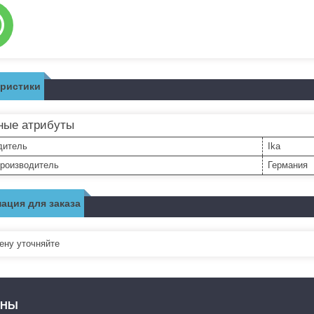
еристики
ные атрибуты
дитель
Ika
производитель
Германия
ация для заказа
ну уточняйте