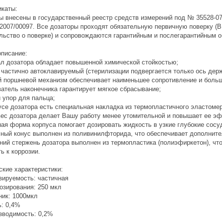
каты:
ы внесены в государственный реестр средств измерений под № 35528-0
007/00097. Все дозаторы проходят обязательную первичную поверку (В
льство о поверке) и сопровождаются гарантийным и послегарантийным 
писание:
л дозатора обладает повышенной химической стойкостью;
 частично автоклавируемый (стерилизации подвергается только ось держ
 поршневой механизм обеспечивает наименьшее сопротивление и больш
атель наконечника гарантирует мягкое сбрасывание;
 упор для пальца;
усе дозатора есть специальная накладка из термопластичного эластомер
вес дозатора делает Вашу работу менее утомительной и повышает ее э
ая форма корпуса помогает дозировать жидкость в узкие глубокие сосу
ный конус выполнен из поливинилфторида, что обеспечивает дополните
ний стержень дозатора выполнен из термопластика (полиэфиркетон), чт
ь к коррозии.
ские характеристики:
вируемость: частичная
озирования: 250 мкл
ник: 1000мкл
ь: 0,4%
зводимость: 0,2%