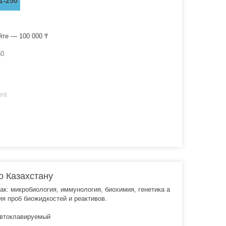
1-250
йте — 100 000 ₸
50
ent
о Казахстану
к: микробиология, иммунология, биохимия, генетика а
я проб биожидкостей и реактивов.
автоклавируемый