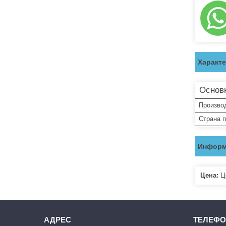
Характ
Основ
Произво
Страна 
Информ
Цена:
Це