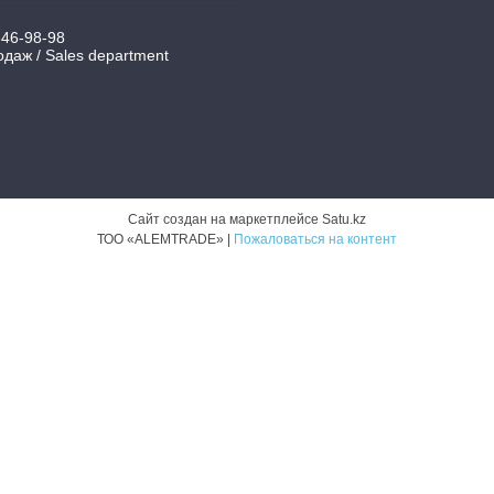
346-98-98
даж / Sales department
Сайт создан на маркетплейсе
Satu.kz
ТОО «ALEMTRADE» |
Пожаловаться на контент