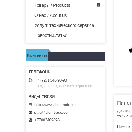
Товары / Products
О нас / About us
Услуги технического сервиса
Новости\Статьи
Контакты
+7 (727) 346-98-98
Отдел продаж / Sales department
Пипет
http://www.alemtrade.com
Дозатор
satu@alemtrade.com
так же 
+77003469898
Номенкл