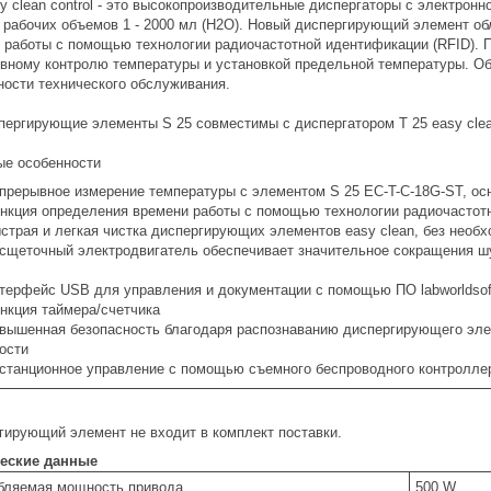
sy clean control - это высокопроизводительные диспергаторы с электронно
 рабочих объемов 1 - 2000 мл (H2O). Новый диспергирующий элемент о
 работы с помощью технологии радиочастотной идентификации (RFID). 
вному контролю температуры и установкой предельной температуры. Об
ности технического обслуживания.
пергирующие элементы S 25 совместимы с диспергатором T 25 easy clean
е особенности
прерывное измерение температуры с элементом S 25 EC-T-C-18G-ST, о
нкция определения времени работы с помощью технологии радиочастотн
страя и легкая чистка диспергирующих элементов easy clean, без необ
сщеточный электродвигатель обеспечивает значительное сокращения шу
терфейс USB для управления и документации с помощью ПО labworldso
нкция таймера/счетчика
вышенная безопасность благодаря распознаванию диспергирующего элем
ости
станционное управление с помощью съемного беспроводного контроллер
гирующий элемент не входит в комплект поставки.
еские данные
бляемая мощность привода
500 W