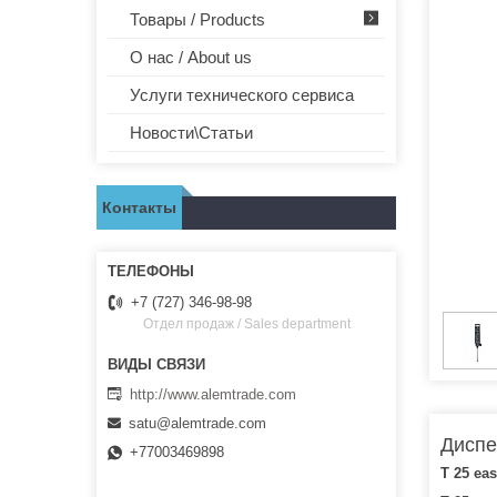
Товары / Products
О нас / About us
Услуги технического сервиса
Новости\Статьи
Контакты
+7 (727) 346-98-98
Отдел продаж / Sales department
http://www.alemtrade.com
satu@alemtrade.com
Диспе
+77003469898
T 25 eas