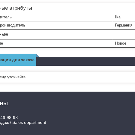
ные атрибуты
дитель
Ika
производитель
Германия
ные
ие
Новое
ация для заказа
ну уточняйте
346-98-98
даж / Sales department