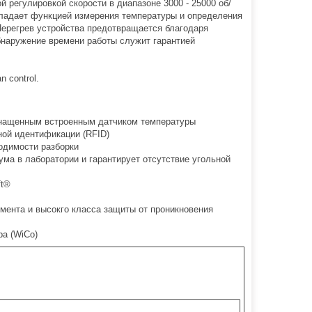
й регулировкой скорости в диапазоне 3000 - 25000 об/
бладает функцией измерения температуры и определения
Перегрев устройства предотвращается благодаря
наружение времени работы служит гарантией
 control.
снащенным встроенным датчиком температуры
ой идентификации (RFID)
ходимости разборки
ма в лаборатории и гарантирует отсутствие угольной
ft®
ента и высокго класса защиты от проникновения
а (WiCo)