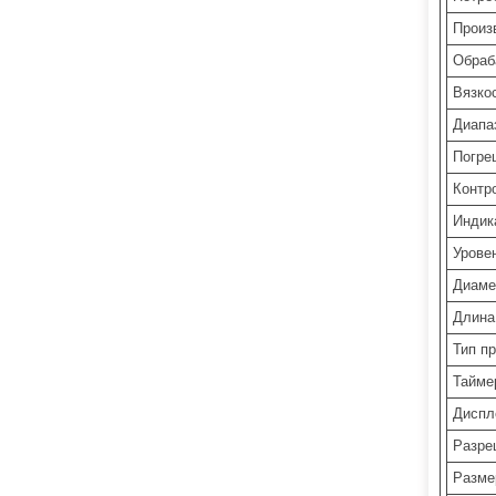
Произ
Обраб
Вязко
Диапа
Погре
Контр
Индик
Урове
Диаме
Длина
Тип п
Тайме
Диспл
Разре
Разме