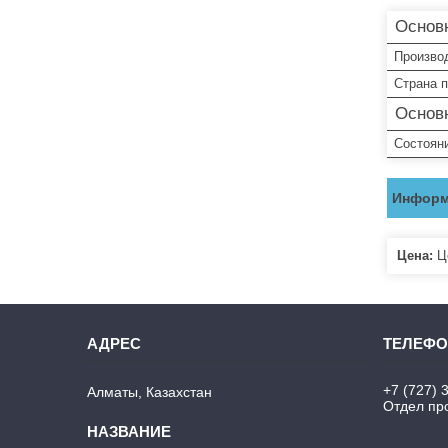
Основ
Произво
Страна 
Основ
Состоян
Информ
Цена:
Це
+7 (727) 
Алматы, Казахстан
Отдел про