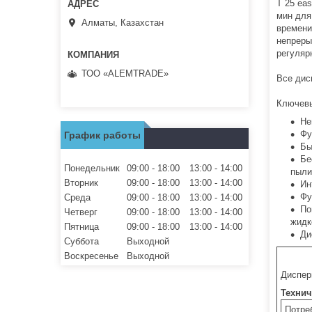
T 25 ea
мин для
Алматы, Казахстан
времени
непреры
регуляр
ТОО «ALEMTRADE»
Все дис
Ключевы
Не
Фу
График работы
Бы
Бе
Понедельник
09:00
18:00
13:00
14:00
пыли
Вторник
09:00
18:00
13:00
14:00
Ин
Фу
Среда
09:00
18:00
13:00
14:00
По
Четверг
09:00
18:00
13:00
14:00
жидк
Пятница
09:00
18:00
13:00
14:00
Ди
Суббота
Выходной
Воскресенье
Выходной
Диспер
Технич
Потре