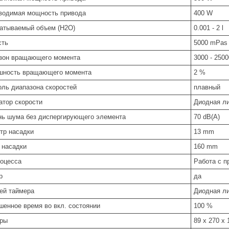
водимая мощность привода
400 W
атываемый объем (H2O)
0.001 - 2 l
сть
5000 mPas
зон вращающего момента
3000 - 250
шность вращающего момента
2 %
оль диапазона скоростей
плавный
атор скорости
Диодная л
нь шума без диспергирующего элемента
70 dB(A)
тр насадки
13 mm
 насадки
160 mm
роцесса
Работа с п
р
да
ей таймера
Диодная л
шенное время во вкл. состоянии
100 %
ры
89 x 270 x