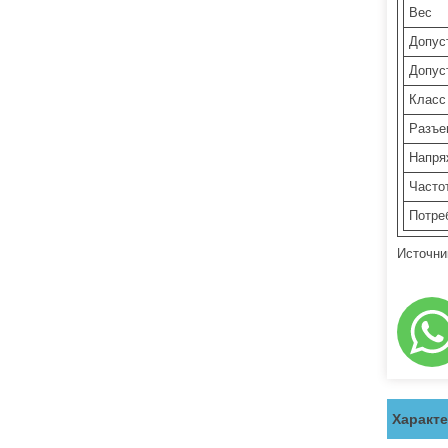
Вес
Допус
Допус
Класс
Разъе
Напря
Часто
Потре
Источни
Характ