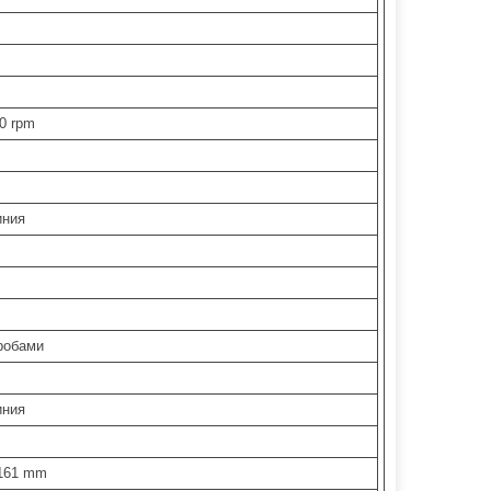
00 rpm
иния
робами
иния
 161 mm