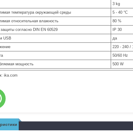
3 kg
тимая температура окружающей среды
5 - 40 °C
тимая относительная влажность
80 %
 защиты согласно DIN EN 60529
IP 30
м USB
да
жение
220 - 240 /
та
50/60 Hz
бляемая мощность
500 W
к: ika.com
еристики