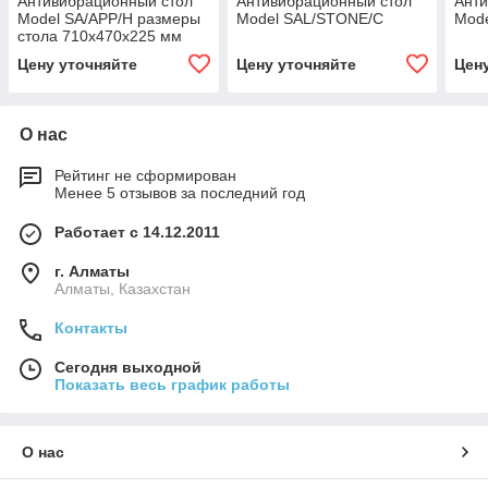
Антивибрационный стол
Антивибрационный стол
Анти
Model SA/APP/H размеры
Model SAL/STONE/C
Mode
стола 710х470х225 мм
Цену уточняйте
Цену уточняйте
Цен
О нас
Рейтинг не сформирован
Менее 5 отзывов за последний год
Работает с 14.12.2011
г. Алматы
Алматы, Казахстан
Контакты
Сегодня выходной
Показать весь график работы
О нас