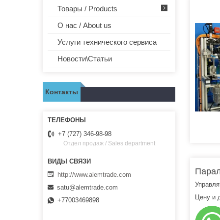
Товары / Products
О нас / About us
Услуги технического сервиса
Новости\Статьи
Контакты
+7 (727) 346-98-98
Отдел продаж / Sales department
Парал
http://www.alemtrade.com
Управля
satu@alemtrade.com
Цену и 
+77003469898