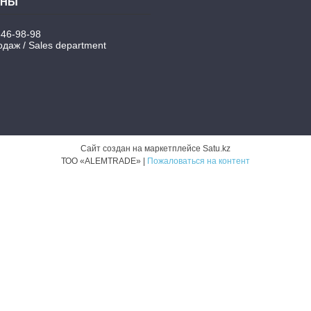
346-98-98
даж / Sales department
Сайт создан на маркетплейсе
Satu.kz
ТОО «ALEMTRADE» |
Пожаловаться на контент