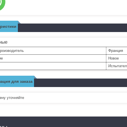
еристики
ные
производитель
Франция
ие
Новое
Испытател
ация для заказа
ну уточняйте