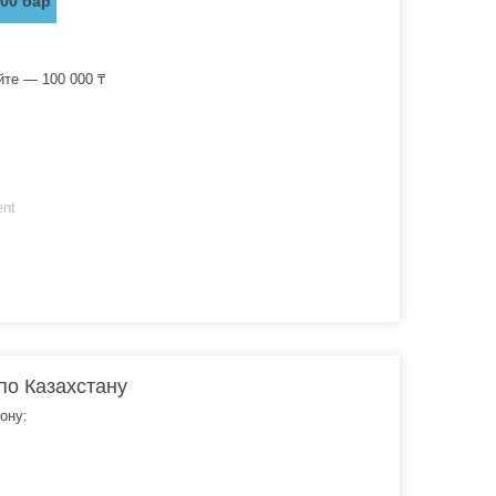
000 бар
йте — 100 000 ₸
ent
по Казахстану
ону: