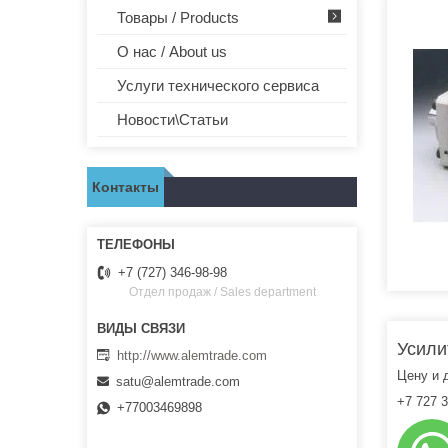
Товары / Products
О нас / About us
Услуги технического сервиса
Новости\Статьи
Контакты
+7 (727) 346-98-98
Отдел продаж / Sales department
Усили
http://www.alemtrade.com
Цену и 
satu@alemtrade.com
+7 727 3
+77003469898