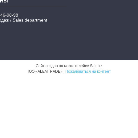
346-98-98
даж / Sales department
Сайт создан на маркетплейсе
Satu.kz
ТОО «ALEMTRADE» |
Пожаловаться на контент