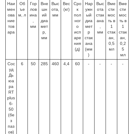
Наи
Об
Гор
Вне
Выс
Вес
Сро
Нар
Выс
Вме
Вме
мен
ъе
лов
шн
ота,
(кг)
к
ужн
ота
сти
сти
ова
м, л
ина
ий
мм
пол
ый
стак
мос
мос
ние
,
диа
ног
диа
ана
ть в
ть в
тов
мм
мет
о
мет
,
1
1
ара
р,
исп
р
мм
стак
стак
мм
аре
стак
ан,
ан,
ния
ана
0,5
0,2
(д)
(мм
мл
5
)
мл
Сос
6
50
285
460
4,4
60
-
-
-
-
уд
Дь
юа
ра
RT
plus
6-
50
(бе
з
паз
ов)