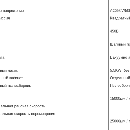
е напряжение
AC380V/50
иссия
Квадратны
450B
Шаговый п
ола
Вакуумно 
ный насос
5.5KW без
ьный кабинет
Отдельный
ный пылесборник
Пылесборн
15000мм / 
альная рабочая скорость
альная скорость перемещения
25000мм / 