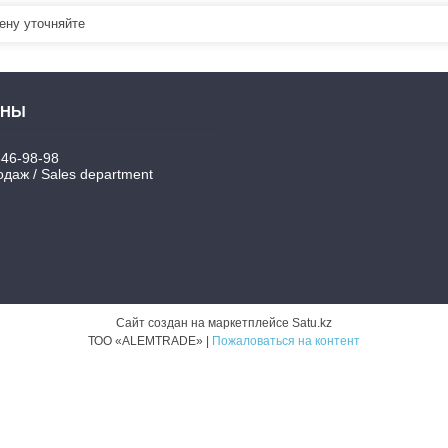
ну уточняйте
346-98-98
даж / Sales department
Сайт создан на маркетплейсе
Satu.kz
ТОО «ALEMTRADE» |
Пожаловаться на контент