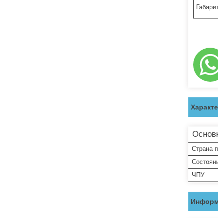
Габари
Характ
Основ
Страна 
Состоян
ЧПУ
Информ