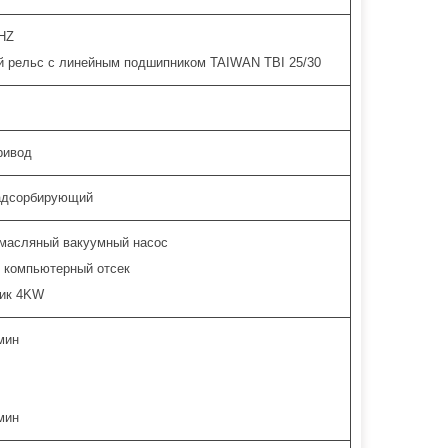
HZ
й рельс с линейным подшипником TAIWAN TBI 25/30
ривод
адсорбирующий
масляный вакуумный насос
 компьютерный отсек
ик 4KW
мин
мин