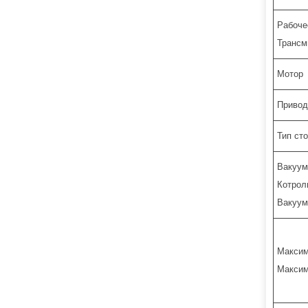
Рабоче
Трансм
Мотор
Привод
Тип ст
Вакуум
Котрол
Вакуум
Максим
Максим