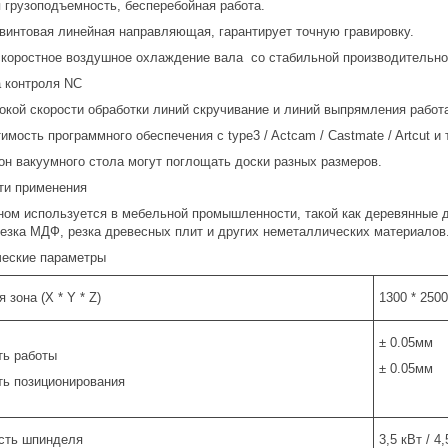
 грузоподъемность, бесперебойная работа.
винтовая линейная направляющая, гарантирует точную гравировку.
коростное воздушное охлаждение вала со стабильной производительно
 контроля NC
окой скорости обработки линий скручивание и линий выпрямления работ
мость программного обеспечения с type3 / Actcam / Castmate / Artcut и т
он вакуумного стола могут поглощать доски разных размеров.
ти применения
ном используется в мебельной промышленности, такой как деревянные 
резка МДФ, резка древесных плит и других неметаллических материалов
ческие параметры
 зона (X * Y * Z)
1300 * 250
± 0.05мм
ть работы
± 0.05мм
ть позиционирования
сть шпинделя
3,5 кВт / 4