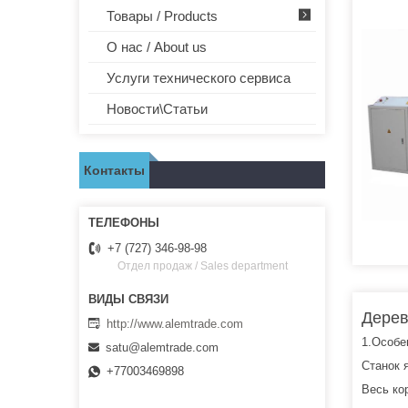
Товары / Products
О нас / About us
Услуги технического сервиса
Новости\Статьи
Контакты
+7 (727) 346-98-98
Отдел продаж / Sales department
Дерев
http://www.alemtrade.com
1.Особе
satu@alemtrade.com
Станок 
+77003469898
Весь ко