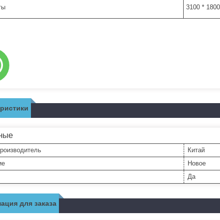
ты
3100 * 180
еристики
ные
производитель
Китай
ие
Новое
Да
ация для заказа