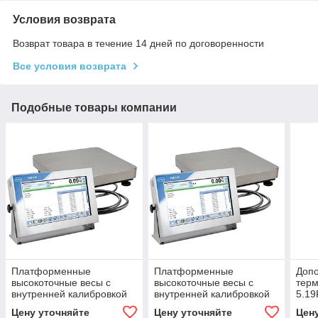
Условия возврата
Возврат товара в течение 14 дней по договоренности
Все условия возврата
Подобные товары компании
Платформенные
Платформенные
Доп
высокоточные весы с
высокоточные весы с
терм
внутренней калибровкой
внутренней калибровкой
5.1
TMX15R.150.C3.K
TMX15R.300.C3.K
Цену уточняйте
Цену уточняйте
Цен