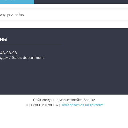
ну уточняйте
346-98-98
даж / Sales department
Сайт создан на маркетплейсе
Satu.kz
ТОО «ALEMTRADE» |
Пожаловаться на контент