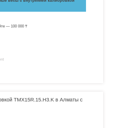
ые весы с внутренней калибровкой
йте — 100 000 ₸
ent
овкой TMX15R.15.H3.K в Алматы с