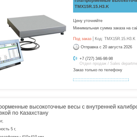
Платформенные высокоточн
TMX15R.15.H3.K
Цену уточняйте
Минимальная сумма заказа на са
Под заказ
Код:
TMX15R.15.H3.K
Отправка с 20 августа 2026
+7 (727) 346-98-98
Отдел продаж / Sales departm
Заказ только по телефону
орменные высокоточные весы с внутренней калибр
вкой по Казахстану
г,
ость 5 г,
платформы 410×410 мм