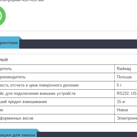
еристики
ные
дитель
Radwag
производитель
Польша
ость отсчета и цена поверочного деления
5 г
йс для подключения внешних устройств
RS232, U
ший предел взвешивания
15 кг
ие
Новое
тформенных весов
Электронн
ация для заказа