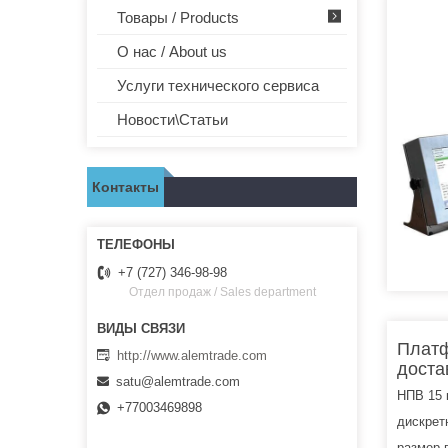
Товары / Products
О нас / About us
Услуги технического сервиса
Новости\Статьи
Контакты
+7 (727) 346-98-98
Отдел продаж / Sales department
Платф
http://www.alemtrade.com
доста
satu@alemtrade.com
НПВ 15 к
+77003469898
дискретн
размер 