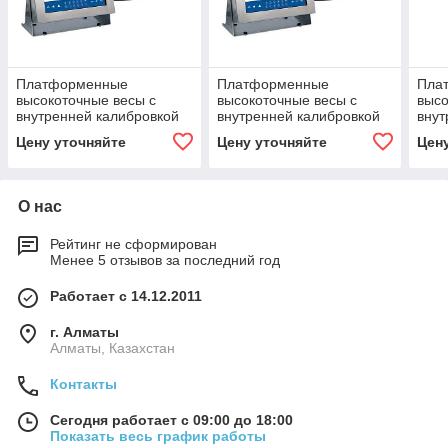
Платформенные
Платформенные
Пла
высокоточные весы с
высокоточные весы с
высо
внутренней калибровкой
внутренней калибровкой
внут
HY10.60.H3/5.K
HY10.150.H3.K
HY10
Цену уточняйте
Цену уточняйте
Цен
О нас
Рейтинг не сформирован
Менее 5 отзывов за последний год
Работает с 14.12.2011
г. Алматы
Алматы, Казахстан
Контакты
Сегодня работает с 09:00 до 18:00
Показать весь график работы