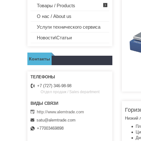
Товары / Products
О нас / About us
Услуги технического сервиса
Новости\Статьи
Контакты
+7 (727) 346-98-98
Отдел продаж / Sales department
Гориз
http://www.alemtrade.com
Низкий 
satu@alemtrade.com
Пл
+77003469898
Ци
Ди