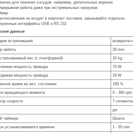
еален для лежачих сосудов, например, делительных воронок
прерывная работа даже при экстремальных нагрузках
ймер
испособления не входят в комплект поставки, заказывайте отдельно
троенные интерфейсы USB и RS 232
еские данные
ория встряхивания
возвратно-
р орбиты
30 mm
встряхиваемый вес (с платформой)
15 kg
ляемая мощность привода
70 W
одимая мощность привода
19 W
енное время во вкл. состоянии
100 %
он вращающего момента
0 - 300 rpm
тор скорости
7 сегментн
да
й таймера
Шкала
он устанавливаемого времени
1 - 55 min