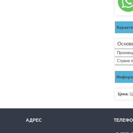
Характ
Основ
Произво
Страна 
Информ
Цена:
Це