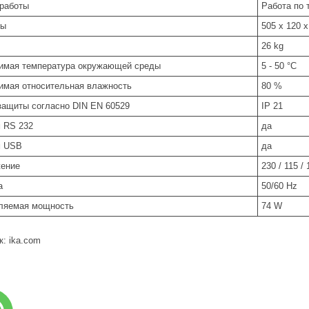
работы
Работа по 
ры
505 x 120 
26 kg
имая температура окружающей среды
5 - 50 °C
имая относительная влажность
80 %
защиты согласно DIN EN 60529
IP 21
 RS 232
да
м USB
да
ение
230 / 115 /
а
50/60 Hz
ляемая мощность
74 W
к: ika.com