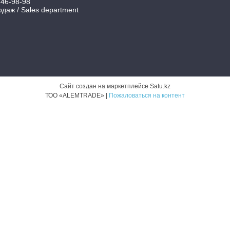
346-98-98
даж / Sales department
Сайт создан на маркетплейсе
Satu.kz
ТОО «ALEMTRADE» |
Пожаловаться на контент