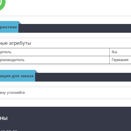
еристики
ные атрибуты
дитель
Ika
производитель
Германия
ация для заказа
ну уточняйте