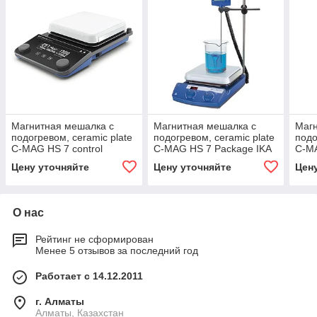
Магнитная мешалка с
Магнитная мешалка с
Магн
подогревом, ceramic plate
подогревом, ceramic plate
подо
C-MAG HS 7 control
C-MAG HS 7 Package IKA
C-M
Цену уточняйте
Цену уточняйте
Цен
О нас
Рейтинг не сформирован
Менее 5 отзывов за последний год
Работает с 14.12.2011
г. Алматы
Алматы, Казахстан