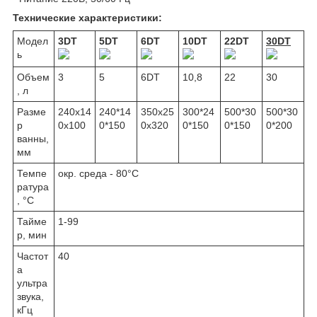
Технические характеристики:
Модел
3DT
5DT
6DT
10DT
22DT
30DT
ь
Объем
3
5
6DT
10,8
22
30
, л
Разме
240х14
240*14
350х25
300*24
500*30
500*30
р
0х100
0*150
0х320
0*150
0*150
0*200
ванны,
мм
Темпе
окр. среда - 80°C
ратура
, °С
Тайме
1-99
р, мин
Частот
40
а
ультра
звука,
кГц