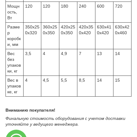
Мощн
120
120
180
240
600
720
ость,
Вт
Разме
350х25
360х25
420х25
420х35
630х41
630х42
р
0х320
0х350
0х350
0х420
0х420
0х460
коробк
и, мм
Вес
3,5
4
4,9
7
13
14
без
упаков
ки, кг
Вес в
4
4,5
5,5
8,5
14
15
упаков
ке, кг
Вниманию покупателя!
Финальную стоимость оборудования с учетом доставки
уточняйте у ведущего менеджера.