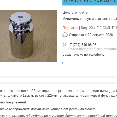
ГИРЯ 20 кг F2 OIML R 111 – 
Цену уточняйте
Минимальная сумма заказа на са
Под заказ
Код:
20кг F 2 OIML R 
Отправка с 22 августа 2026
+7 (727) 346-98-98
Отдел продаж / Sales departm
Заказ только по телефону
кг, класс точности - F2, материал: нерж. сталь, форма: в виде цилиндра
ариты: диаметр-128мм, высота-225мм, упаковка: аллюминиевый футляр.,
ию покупателя!
нные изображения могут отличаться от реальной модели.
ую стоимость оборудования с учетом доставки и внешний вид товар