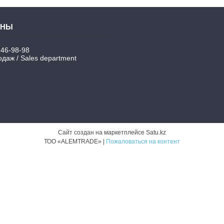
346-98-98
даж / Sales department
Сайт создан на маркетплейсе
Satu.kz
ТОО «ALEMTRADE» |
Пожаловаться на контент