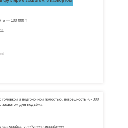
1 в футляре с захватом, с паспортом
йте — 100 000 ₸
111
ent
 с головкой и подгоночной полостью, погрешность +/- 300
 с захватом для подъёма
а уточняйте у ведущего менеджера.