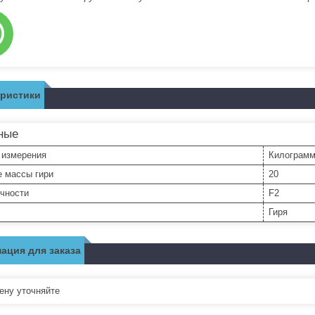
еристики
ные
 измерения
Килограм
е массы гири
20
очности
F2
Гиря
ация для заказа
ну уточняйте