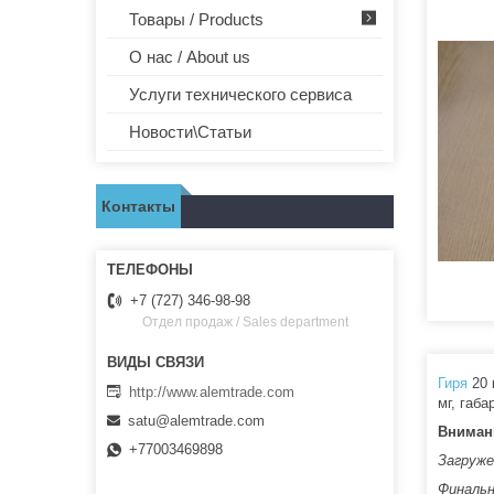
Товары / Products
О нас / About us
Услуги технического сервиса
Новости\Статьи
Контакты
+7 (727) 346-98-98
Отдел продаж / Sales department
Гиря
20 
http://www.alemtrade.com
мг, габ
satu@alemtrade.com
Вниман
+77003469898
Загруже
Финальн