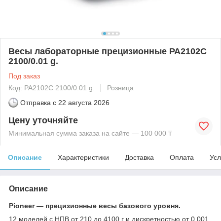
Весы лабораторные прецизионные РА2102С
2100/0.01 g.
Под заказ
Код: РА2102С 2100/0.01 g.
Розница
Отправка с
22 августа 2026
Цену уточняйте
Минимальная сумма заказа на сайте — 100 000 ₸
Описание
Характеристики
Доставка
Оплата
Усл
Описание
Pioneer — прецизионные весы базового уровня.
12 моделей с НПВ от 210 до 4100 г и дискретностью от 0,001