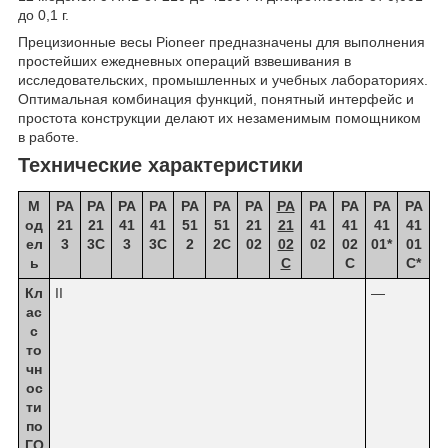
до 0,1 г.
Прецизионные весы Pioneer предназначены для выполнения
простейших ежедневных операций взвешивания в
исследовательских, промышленных и учебных лабораториях.
Оптимальная комбинация функций, понятный интерфейс и
простота конструкции делают их незаменимым помощником
в работе.
Технические характеристики
М
PA
PA
PA
PA
PA
PA
PA
PA
PA
PA
PA
PA
од
21
21
41
41
51
51
21
21
41
41
41
41
ел
3
3C
3
3C
2
2C
02
02
02
02
01*
01
ь
C
C
C*
Кл
II
—
ас
с
то
чн
ос
ти
по
ГО