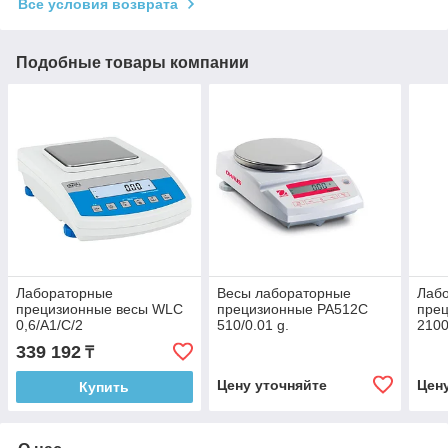
Все условия возврата
Подобные товары компании
Лабораторные
Весы лабораторные
Лаб
прецизионные весы WLC
прецизионные РА512С
пре
0,6/A1/C/2
510/0.01 g.
2100
339 192
₸
Цену уточняйте
Цен
Купить