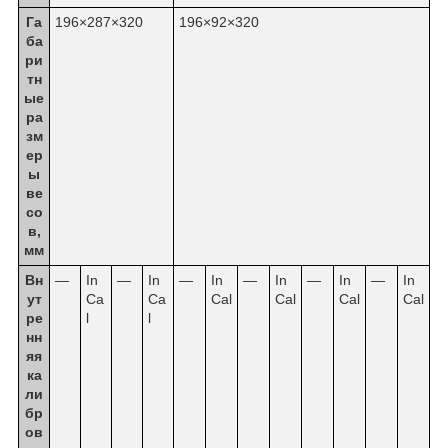
Га
196×287×320
196×92×320
ба
ри
тн
ые
ра
зм
ер
ы
ве
со
в,
мм
Вн
—
In
—
In
—
In
—
In
—
In
—
In
ут
Ca
Ca
Cal
Cal
Cal
Cal
ре
l
l
нн
яя
ка
ли
бр
ов