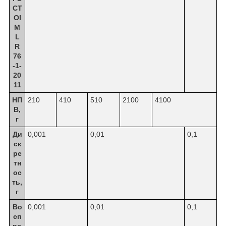
СТ
OI
M
L
R
76
-1-
20
11
НП
210
410
510
2100
4100
В,
г
Ди
0,001
0,01
0,1
ск
ре
тн
ос
ть,
г
Во
0,001
0,01
0,1
сп