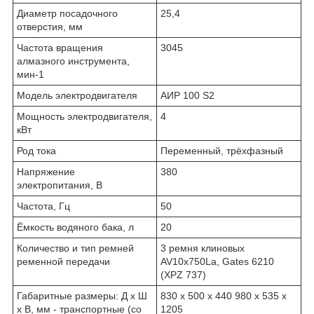
Диаметр посадочного
25,4
отверстия, мм
Частота вращения
3045
алмазного инструмента,
мин-1
Модель электродвигателя
АИР 100 S2
Мощность электродвигателя,
4
кВт
Род тока
Переменный, трёхфазный
Напряжение
380
электропитания, В
Частота, Гц
50
Ёмкость водяного бака, л
20
Количество и тип ремней
3 ремня клиновых
ременной передачи
AV10х750La, Gates 6210
(XPZ 737)
Габаритные размеры: Д x Ш
830 x 500 x 440 980 x 535 x
x В, мм - транспортные (со
1205