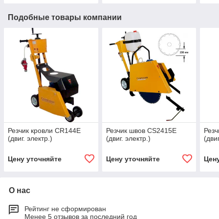
Подобные товары компании
Резчик кровли CR144E
Резчик швов CS2415E
Резч
(двиг. электр.)
(двиг. электр.)
(двиг
Цену уточняйте
Цену уточняйте
Цен
О нас
Рейтинг не сформирован
Менее 5 отзывов за последний год