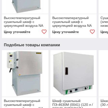
Высокотемпературный
Высокотемпературный
Суш
сушильный шкаф с
сушильный шкаф с
(эле
циркуляцией воздуха NA
циркуляцией воздуха NA
низк
30/45
15/65
SNOL
Цену уточняйте
Цену уточняйте
Цен
Подобные товары компании
Высокотемпературный
Шкаф сушильный
Шка
сушильный шкаф с
ПЭ-4630М (0041) (120 л /
(30 