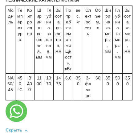
ТЕХНИЧЕСКИЕ ХАРАКТЕРИСТИКИ
Мо
Те
Ко
Ш
Гл
Вы
По
ве
Эл
Об
Ши
Гл
Вы
де
мп
нт
ир
уб
сот
тр
с,
ект
ъе
ри
уб
сот
ль
ер
ро
ин
ин
а
еб
кг
ро
м,
на
ин
а
ат
лл
а
а
вн
ля
сет
л
ка
а
ка
ур
ер
вн
вн
еш
ем
ь
ме
ка
ме
а
еш
еш
ня
ая
ры
ме
ры
ня
ня
я,
мо
,
ры
,
я,
я,
мм
щн
мм
,
мм
мм
мм
ост
мм
ь,
кВт
NA
45
B
11
13
14
6,6
35
3-
60
35
50
35
60/
0
40
00
70
75
0
фа
0
0
0
45
°C
0
зн
ое
Скрыть