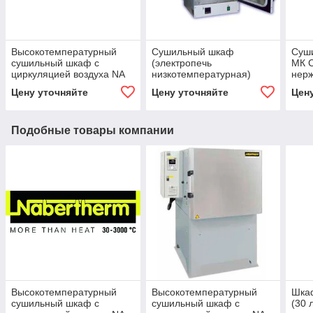
Высокотемпературный
Сушильный шкаф
Суш
сушильный шкаф с
(электропечь
МК С
циркуляцией воздуха NA
низкотемпературная)
нер
15/65
SNOL 67/350 ALSP (сталь)
Цену уточняйте
Цену уточняйте
Цен
Подобные товары компании
Высокотемпературный
Высокотемпературный
Шка
сушильный шкаф с
сушильный шкаф с
(30 