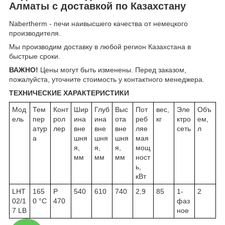
Алматы с доставкой по Казахстану
Nabertherm - печи наивысшего качества от немецкого
производителя.
Мы производим доставку в любой регион Казахстана в
быстрые сроки.
ВАЖНО!
Цены могут быть изменены. Перед заказом,
пожалуйста, уточните стоимость у контактного менеджера.
ТЕХНИЧЕСКИЕ ХАРАКТЕРИСТИКИ
Мод
Тем
Конт
Шир
Глуб
Выс
Пот
вес,
Эле
Объ
ель
пер
рол
ина
ина
ота
реб
кг
ктро
ем,
атур
лер
вне
вне
вне
ляе
сеть
л
а
шня
шня
шня
мая
я,
я,
я,
мощ
мм
мм
мм
ност
ь,
кВт
LHT
165
P
540
610
740
2,9
85
1-
2
02/1
0 °C
470
фаз
7 LB
ное