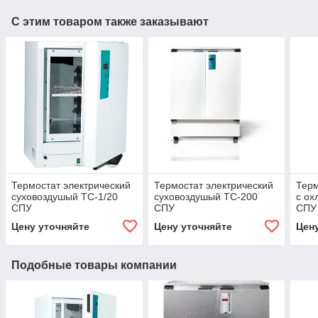
С этим товаром также заказывают
Термостат электрический
Термостат электрический
Терм
суховоздушый ТС-1/20
суховоздушый ТС-200
с о
СПУ
СПУ
СПУ 
нер
Цену уточняйте
Цену уточняйте
Цен
Подобные товары компании