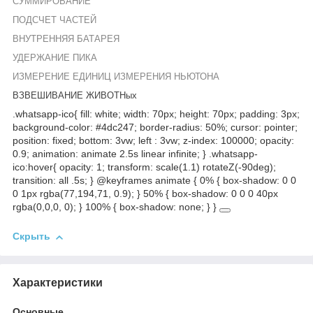
СУММИРОВАНИЕ
ПОДСЧЕТ ЧАСТЕЙ
ВНУТРЕННЯЯ БАТАРЕЯ
УДЕРЖАНИЕ ПИКА
ИЗМЕРЕНИЕ ЕДИНИЦ ИЗМЕРЕНИЯ НЬЮТОНА
ВЗВЕШИВАНИЕ
ЖИВОТНых
.whatsapp-ico{ fill: white; width: 70px; height: 70px; padding: 3px;
background-color: #4dc247; border-radius: 50%; cursor: pointer;
position: fixed; bottom: 3vw; left : 3vw; z-index: 100000; opacity:
0.9; animation: animate 2.5s linear infinite; } .whatsapp-
ico:hover{ opacity: 1; transform: scale(1.1) rotateZ(-90deg);
transition: all .5s; } @keyframes animate { 0% { box-shadow: 0 0
0 1px rgba(77,194,71, 0.9); } 50% { box-shadow: 0 0 0 40px
rgba(0,0,0, 0); } 100% { box-shadow: none; } }
Скрыть
Характеристики
Основные