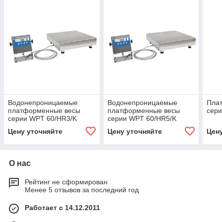
Водонепроницаемые
Водонепроницаемые
Пла
платформенные весы
платформенные весы
сери
серии WPT 60/HR3/K
серии WPT 60/HR5/K
Цену уточняйте
Цену уточняйте
Цен
О нас
Рейтинг не сформирован
Менее 5 отзывов за последний год
Работает с 14.12.2011