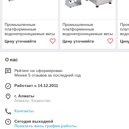
Промышленные
Промышленные
Про
платформенные
платформенные
пла
водонепроницаемые весы
водонепроницаемые весы
вод
серии WPT 150/H3/K
серии WPT 6/H2/K
сери
Цену уточняйте
Цену уточняйте
Цен
О нас
Рейтинг не сформирован
Менее 5 отзывов за последний год
Работает с 14.12.2011
г. Алматы
Алматы, Казахстан
Контакты
Сегодня выходной
Показать весь график работы