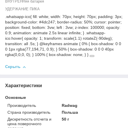
ВНУТРЕННяя батарея
УДЕРЖАНИЕ ПИКА
.whatsapp-ico{ fill: white; width: 70px; height: 70px; padding: 3px;
background-color: #4dc247; border-radius: 50%; cursor: pointer;
position: fixed; bottom: 3vw; left : 3vw; z-index: 100000; opacity:
0.9; animation: animate 2.5s linear infinite; } .whatsapp-
ico:hover{ opacity: 1; transform: scale(1.1) rotateZ(-90deg);
transition: all .5s; } @keyframes animate { 0% { box-shadow: 0 0
0 1px rgba(77,194,71, 0.9); } 50% { box-shadow: 0 0 0 40px
rgba(0,0,0, 0); } 100% { box-shadow: none; } }
Скрыть
Характеристики
Основные
Производитель
Radwag
Страна производитель
Польша
Дискретность отсчета и
50 г
цена поверочного