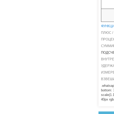
ФУНКЦ
ПЛЮС /
ПРОЦЕ
СУММИ
ПОДСЧ
ВНУТРЕ
УДЕРЖ
ИЗМЕР
ВЗВЕШ
.whatsapp
bottom: 3
scale(1.
40px rgb