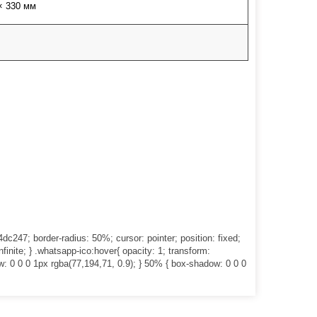
× 330 мм
4dc247; border-radius: 50%; cursor: pointer; position: fixed;
finite; } .whatsapp-ico:hover{ opacity: 1; transform:
w: 0 0 0 1px rgba(77,194,71, 0.9); } 50% { box-shadow: 0 0 0