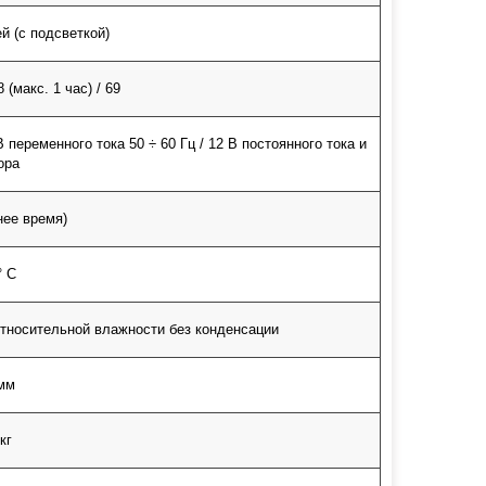
й (с подсветкой)
8 (макс. 1 час) / 69
В переменного тока 50 ÷ 60 Гц / 12 В постоянного тока и
ора
нее время)
° C
относительной влажности без конденсации
 мм
кг