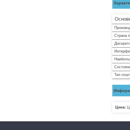
Характ
Основ
Произво
Страна 
Дискретн
Интерфе
Наиболь
Состоян
Тип пла
Информ
Цена:
Це