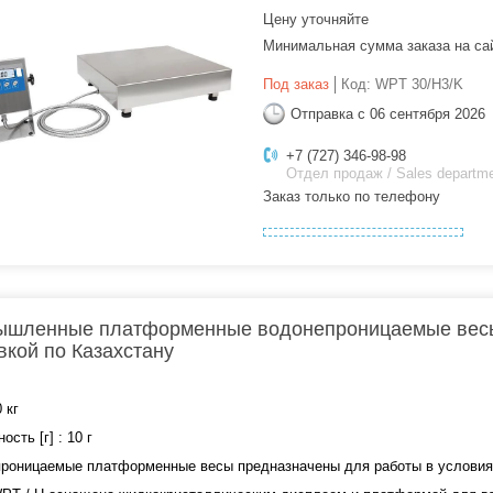
Цену уточняйте
Минимальная сумма заказа на са
Под заказ
Код:
WPT 30/H3/K
Отправка с 06 сентября 2026
+7 (727) 346-98-98
Отдел продаж / Sales departm
Заказ только по телефону
шленные платформенные водонепроницаемые весы 
вкой по Казахстану
 кг
ость [г] : 10 г
роницаемые платформенные весы предназначены для работы в условиях