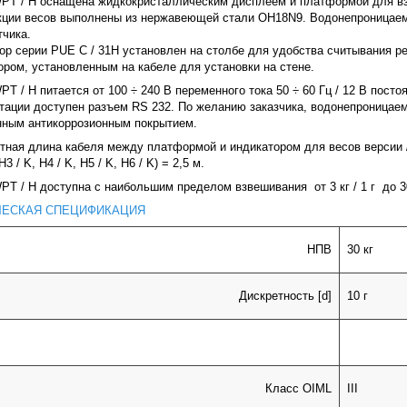
PT / H оснащена жидкокристаллическим дисплеем и платформой для в
кции весов выполнены из нержавеющей стали OH18N9. Водонепроницае
тчика.
ор серии PUE C / 31H
установлен на столбе для удобства считывания р
ором, установленным на кабеле для установки на стене.
T / H питается от 100 ÷ 240 В переменного тока 50 ÷ 60 Гц / 12 В посто
тации доступен разъем RS 232. По желанию заказчика, водонепроницае
ным антикоррозионным покрытием.
тная длина кабеля между платформой и индикатором для весов версии / K
H3 / K, H4 / K, H5 / K, H6 / K) = 2,5 м.
PT / H доступна с наибольшим пределом взвешивания
от 3 кг / 1 г
до 3
ЧЕСКАЯ СПЕЦИФИКАЦИЯ
НПВ
30 кг
Дискретность
[d]
10 г
Класс OIML
III