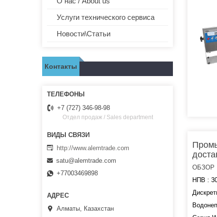
О нас / About us
Услуги технического сервиса
Новости\Статьи
Контакты
+7 (727) 346-98-98
Отдел продаж / Sales department
Промы
http://www.alemtrade.com
доста
satu@alemtrade.com
ОБЗОР
+77003469898
НПВ : 30
Дискретн
Водонеп
Алматы, Казахстан