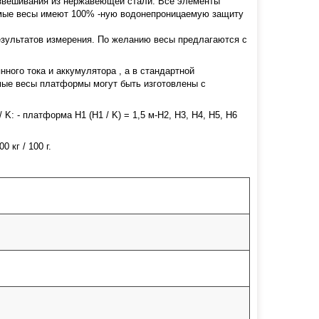
звешивания из нержавеющей стали. Все элементы
мые весы имеют 100% -ную водонепроницаемую защиту
езультатов измерения. По желанию весы предлагаются с
янного тока и аккумулятора , а в стандартной
мые весы платформы могут быть изготовлены с
: - платформа H1 (H1 / K) = 1,5 м-H2, H3, H4, H5, H6
00 кг / 100 г.