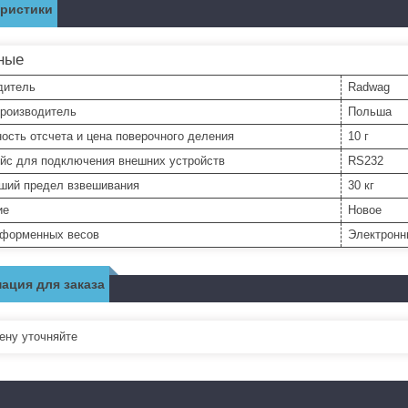
еристики
ные
дитель
Radwag
производитель
Польша
ость отсчета и цена поверочного деления
10 г
йс для подключения внешних устройств
RS232
ший предел взвешивания
30 кг
ие
Новое
тформенных весов
Электронн
ация для заказа
ну уточняйте