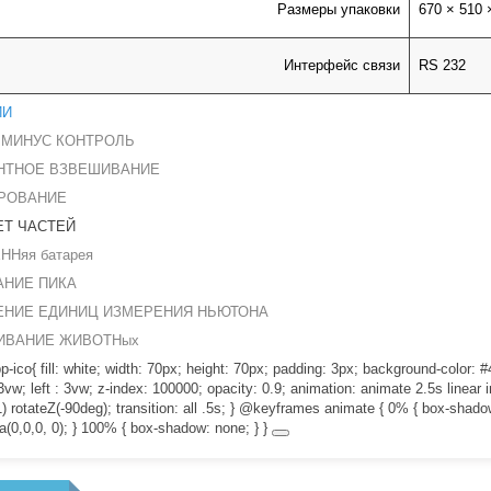
Размеры упаковки
670 × 510 
Интерфейс связи
RS 232
ИИ
 МИНУС КОНТРОЛЬ
НТНОЕ ВЗВЕШИВАНИЕ
РОВАНИЕ
ЕТ ЧАСТЕЙ
ННяя батарея
АНИЕ ПИКА
ЕНИЕ ЕДИНИЦ ИЗМЕРЕНИЯ НЬЮТОНА
ИВАНИЕ
ЖИВОТНых
-ico{ fill: white; width: 70px; height: 70px; padding: 3px; background-color: #
vw; left : 3vw; z-index: 100000; opacity: 0.9; animation: animate 2.5s linear in
1) rotateZ(-90deg); transition: all .5s; } @keyframes animate { 0% { box-shado
a(0,0,0, 0); } 100% { box-shadow: none; } }