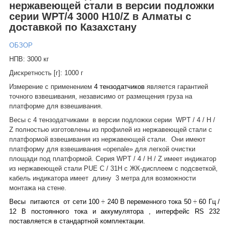
нержавеющей стали в версии подложки
серии WPT/4 3000 H10/Z в Алматы с
доставкой по Казахстану
ОБЗОР
НПВ: 3000 кг
Дискретность [г]: 1000 г
Измерение с применением
4 тензодатчиков
является гарантией
точного взвешивания, независимо от размещения груза на
платформе для взвешивания.
Весы с 4 тензодатчиками
в версии подложки серии
WPT / 4 / H /
Z полностью изготовлены из профилей из нержавеющей стали с
платформой взвешивания из нержавеющей стали.
Они имеют
платформу для взвешивания «openale» для легкой очистки
площади под платформой. Серия WPT / 4 / H / Z имеет индикатор
из нержавеющей стали PUE C / 31H с ЖК-дисплеем с подсветкой,
кабель индикатора имеет
длину
3 метра для возможности
монтажа на стене.
Весы
питаются
от сети 100 ÷ 240 В переменного тока 50 ÷ 60 Гц /
12 В постоянного тока и аккумулятора ,
интерфейс RS 232
поставляется в стандартной комплектации.