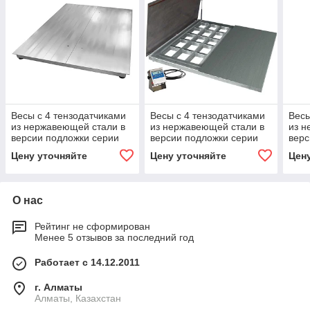
Весы с 4 тензодатчиками
Весы с 4 тензодатчиками
Весы
из нержавеющей стали в
из нержавеющей стали в
из н
версии подложки серии
версии подложки серии
верс
WPT/4 1500 H9/Z
WPT/4 300 H7/Z
WPT/
Цену уточняйте
Цену уточняйте
Цен
О нас
Рейтинг не сформирован
Менее 5 отзывов за последний год
Работает с 14.12.2011
г. Алматы
Алматы, Казахстан