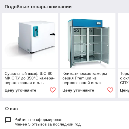
Подобные товары компании
Сушильный шкаф ШС-80
Климатические камеры
Терм
МК СПУ до 350°С камера-
серия Premium из
с о
нержавеющая сталь
нержавеющей стали
СПУ 
-30°C до +80°C
нер
Цену уточняйте
Цену уточняйте
Цен
О нас
Рейтинг не сформирован
Менее 5 отзывов за последний год