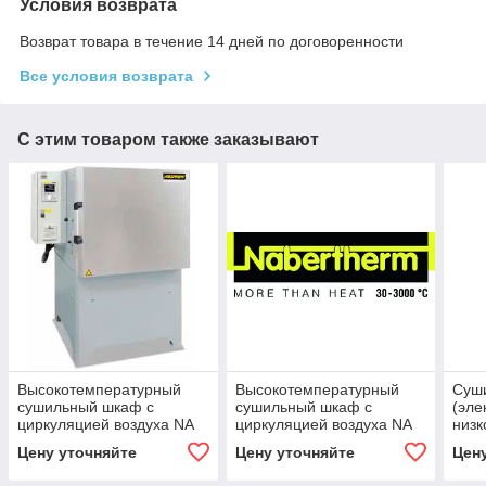
Условия возврата
Возврат товара в течение 14 дней по договоренности
Все условия возврата
С этим товаром также заказывают
Высокотемпературный
Высокотемпературный
Суш
сушильный шкаф с
сушильный шкаф с
(эле
циркуляцией воздуха NA
циркуляцией воздуха NA
низк
30/45
15/65
SNOL
Цену уточняйте
Цену уточняйте
Цен