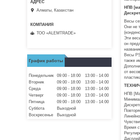
НПВ [мак
Алматы, Казахстан
Дискрет
Весы се
Они не 
(конден
ТОО «ALEMTRADE»
Эти вес
он пред
названи
Весы PS
График работы
также и
Дополни
от весо
Понедельник
09:00
18:00
13:00
14:00
пластик
Вторник
09:00
18:00
13:00
14:00
ТЕХНИ
Среда
09:00
18:00
13:00
14:00
НПВ [Мак
Четверг
09:00
18:00
13:00
14:00
Минимал
Пятница
09:00
18:00
13:00
14:00
Дискретн
Суббота
Выходной
Повторя
Воскресенье
Выходной
Линейно
Чувстви
Время ст
Регулир
Дисплей