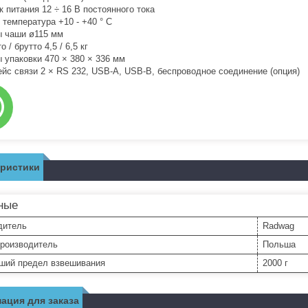
к питания 12 ÷ 16 В постоянного тока
 температура +10 - +40 ° C
 чаши ø115 мм
о / брутто 4,5 / 6,5 кг
 упаковки 470 × 380 × 336 мм
йс связи 2 × RS 232, USB-A, USB-B, беспроводное соединение (опция)
еристики
ные
дитель
Radwag
производитель
Польша
ший предел взвешивания
2000 г
ация для заказа