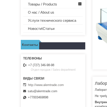
Товары / Products
О нас / About us
Услуги технического сервиса
Новости\Статьи
Контакты
+7 (727) 346-98-98
Отдел продаж / Sales department
Лабор
http://www.alemtrade.com
Лаборат
satu@alemtrade.com
Не треб
+77003469898
Внутре
калибр