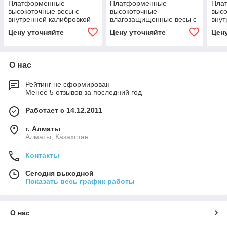
Платформенные
Платформенные
Пла
высокоточные весы с
высокоточные
высо
внутренней калибровкой
влагозащищенные весы с
внут
HY10.16.HRP
внутренней калибровкой
HY1
Цену уточняйте
Цену уточняйте
Цен
HY10.2000.HRP
О нас
Рейтинг не сформирован
Менее 5 отзывов за последний год
Работает с 14.12.2011
г. Алматы
Алматы, Казахстан
Контакты
Сегодня выходной
Показать весь график работы
О нас