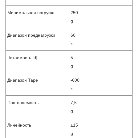
Минимальная нагрузка
250
g
Диапазон преднагрузки
60
кг
Читаемость [d]
5
g
Диапазон Таре
-600
кг
Повторяемость
7,5
g
Линейность
±15
g