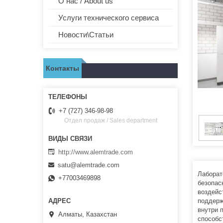
О нас / About us
Услуги технического сервиса
Новости\Статьи
Контакты
+7 (727) 346-98-98
Отдел продаж / Sales department
http://www.alemtrade.com
satu@alemtrade.com
Лаборат
+77003469898
безопас
воздейс
поддерж
внутри 
Алматы, Казахстан
способс