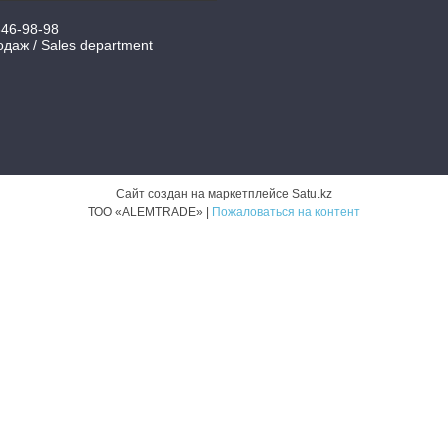
346-98-98
даж / Sales department
Сайт создан на маркетплейсе
Satu.kz
ТОО «ALEMTRADE» |
Пожаловаться на контент