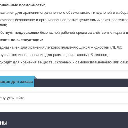
ональные возможности:
азначен для хранения ограниченного объёма кислот и щелочей в лабор
ечивает безопасное и организованное размещение химических реагентов
лов;
бствует поддержанию безопасной рабочей среды за счёт вентиляции и 
ения по эксплуатации:
едназначен для хранения легковоспламеняющихся жидкостей (ЛВЖ);
пускается использование для размещения газовых баллонов;
дходит для хранения веществ, склонных к самовоспламенению или сам
ация для заказа
ну уточняйте