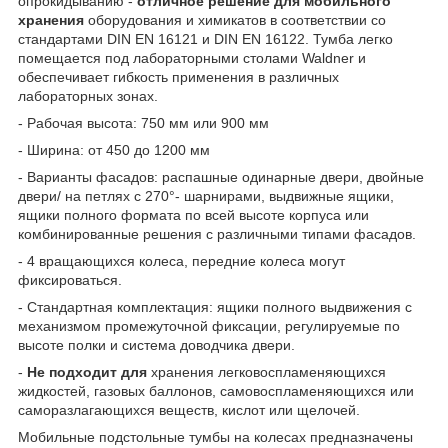
опрокидыванию -
отличное
решение
для
мобильного
хранения
оборудования и химикатов в соответствии со
стандартами DIN EN 16121 и DIN EN 16122. Тумба легко
помещается под лабораторными столами Waldner и
обеспечивает гибкость применения в различных
лабораторных зонах.
- Рабочая высота: 750 мм или 900 мм
- Ширина: от 450 до 1200 мм
- Варианты фасадов: распашные одинарные двери, двойные
двери/ на петлях с 270°- шарнирами, выдвижные ящики,
ящики полного формата по всей высоте корпуса или
комбинированные решения с различными типами фасадов.
- 4 вращающихся колеса, передние колеса могут
фиксироваться.
- Стандартная комплектация: ящики полного выдвижения с
механизмом промежуточной фиксации, регулируемые по
высоте полки и система доводчика двери.
-
Не
подходит
для
хранения легковоспламеняющихся
жидкостей, газовых баллонов, самовоспламеняющихся или
саморазлагающихся веществ, кислот или щелочей.
Мобильные подстольные тумбы на колесах предназначены