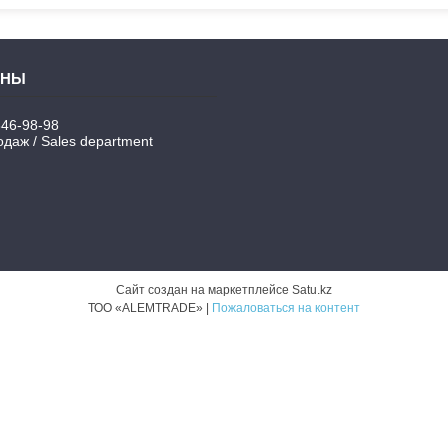
346-98-98
даж / Sales department
Сайт создан на маркетплейсе
Satu.kz
ТОО «ALEMTRADE» |
Пожаловаться на контент