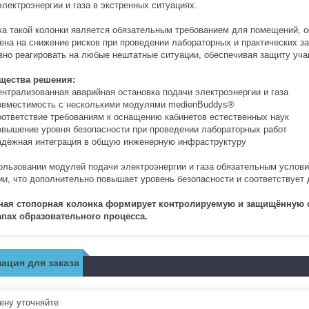
электроэнергии и газа в экстренных ситуациях.
ка такой колонки является обязательным требованием для помещений, 
ена на снижение рисков при проведении лабораторных и практических за
вно реагировать на любые нештатные ситуации, обеспечивая защиту уча
щества решения:
ализованная аварийная остановка подачи электроэнергии и газа
естимость с несколькими модулями medienBuddys®️
етствие требованиям к оснащению кабинетов естественных наук
ение уровня безопасности при проведении лабораторных работ
жная интеграция в общую инженерную инфраструктуру
ользовании модулей подачи электроэнергии и газа обязательным услови
ии, что дополнительно повышает уровень безопасности и соответствуе
ная стопорная колонка формирует контролируемую и защищённую ср
апах образовательного процесса.
ация для заказа
ну уточняйте