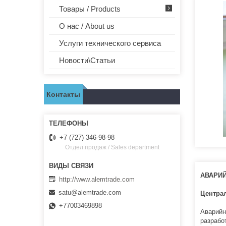
Товары / Products
О нас / About us
Услуги технического сервиса
Новости\Статьи
Контакты
+7 (727) 346-98-98
Отдел продаж / Sales department
АВАРИ
http://www.alemtrade.com
satu@alemtrade.com
Центра
+77003469898
Аварийн
разрабо