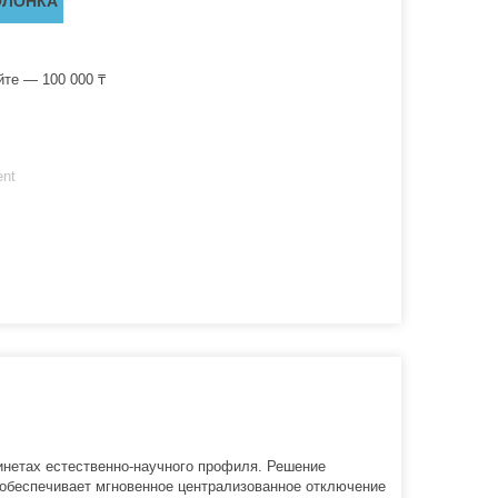
ОЛОНКА
йте — 100 000 ₸
ent
инетах естественно-научного профиля. Решение
 обеспечивает мгновенное централизованное отключение