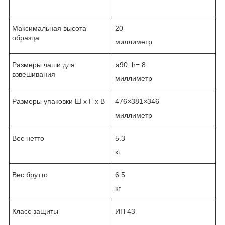
Максимальная высота
20
образца
миллиметр
Размеры чаши для
ø90, h= 8
взвешивания
миллиметр
Размеры упаковки Ш x Г x В
476×381×346
миллиметр
Вес нетто
5.3
кг
Вес брутто
6.5
кг
Класс защиты
ИП 43