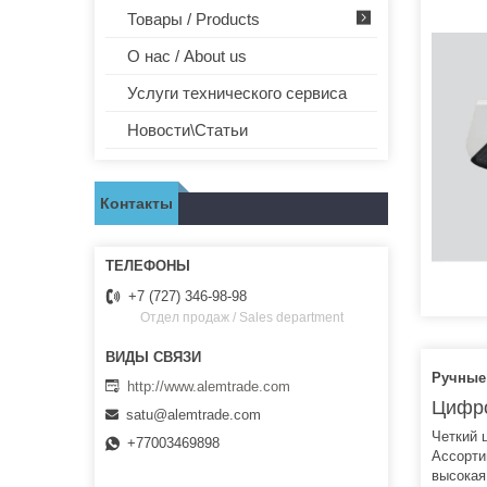
Товары / Products
О нас / About us
Услуги технического сервиса
Новости\Статьи
Контакты
+7 (727) 346-98-98
Отдел продаж / Sales department
Ручные
http://www.alemtrade.com
Цифро
satu@alemtrade.com
Четкий 
+77003469898
Ассорти
высокая