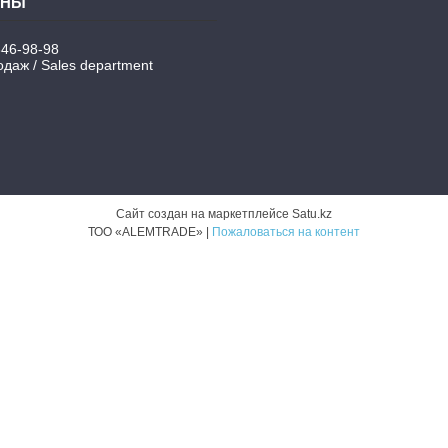
346-98-98
даж / Sales department
Сайт создан на маркетплейсе
Satu.kz
ТОО «ALEMTRADE» |
Пожаловаться на контент