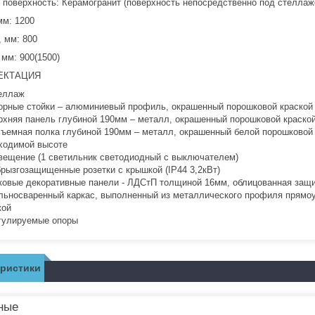
 поверхность: Керамогранит (поверхность непосредственно под стеллаж
мм: 1200
, мм: 800
 мм: 900(1500)
ЕКТАЦИЯ
еллаж
орные стойки – алюминиевый профиль, окрашенный порошковой краской 
рхняя панель глубиной 190мм – металл, окрашенный порошковой краской
съемная полка глубиной 190мм – металл, окрашенный белой порошковой 
ходимой высоте
вещение (1 светильник светодиодный с выключателем)
брызгозащищенные розетки с крышкой (IP44 3,2кВт)
ковые декоративные панели - ЛДСтП толщиной 16мм, облицованная защи
льносваренный каркас, выполненный из металлического профиля прямоу
кой
гулируемые опоры
еристики
ные