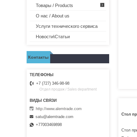
Товары / Products
О нас / About us
Услуги технического сервиса
Новости\Статьи
Контакты
+7 (727) 346-98-98
Отдел продаж / Sales department
http://www.alemtrade.com
Стол п
satu@alemtrade.com
+77003469898
Стол пр