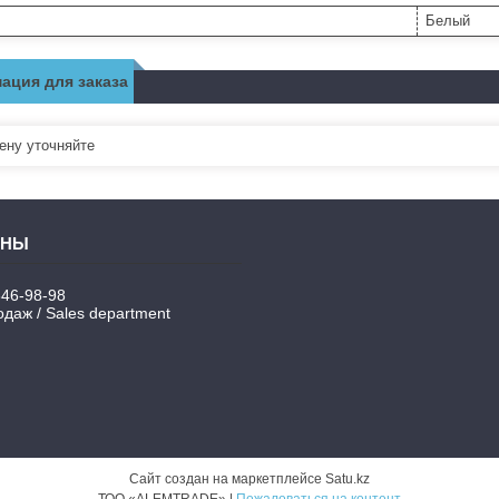
Белый
ация для заказа
ну уточняйте
346-98-98
даж / Sales department
Сайт создан на маркетплейсе
Satu.kz