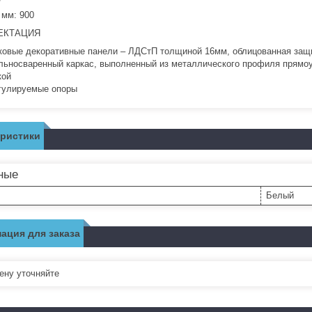
 мм: 900
ЕКТАЦИЯ
ковые декоративные панели – ЛДСтП толщиной 16мм, облицованная защ
льносваренный каркас, выполненный из металлического профиля прямоу
кой
гулируемые опоры
еристики
ные
Белый
ация для заказа
ну уточняйте