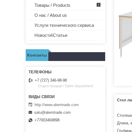
Товары / Products
О нас / About us
Услуги технического сервиса
Новости\Статьи
Контакты
+7 (727) 346-98-98
Отдел продаж / Sales department
Стол л
http://www.alemtrade.com
satu@alemtrade.com
Столешн
+77003469898
Длина, 
Глубина