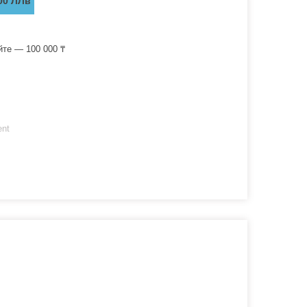
00 ЛЛв
йте — 100 000 ₸
ent