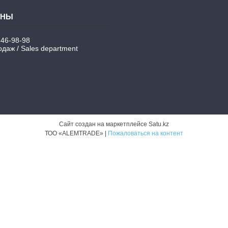
346-98-98
даж / Sales department
Сайт создан на маркетплейсе
Satu.kz
ТОО «ALEMTRADE» |
Пожаловаться на контент