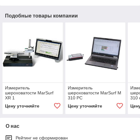
Подобные товары компании
Измеритель
Измеритель
Изм
шероховатости MarSurf
шероховатости MarSurf M
шеро
XR 1
310 PC
310 
Цену уточняйте
Цену уточняйте
Цен
О нас
Рейтинг не сформирован