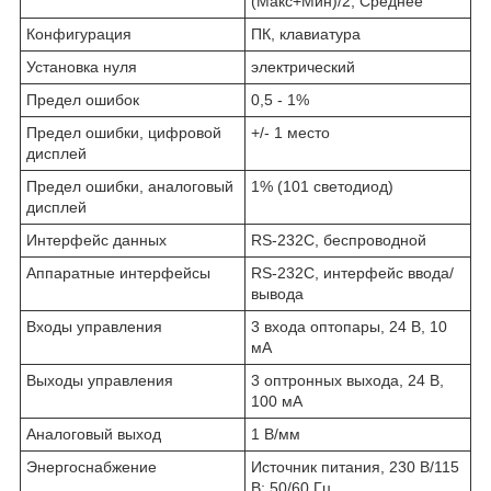
(Макс+Мин)/2, Среднее
Конфигурация
ПК, клавиатура
Установка нуля
электрический
Предел ошибок
0,5 - 1%
Предел ошибки, цифровой
+/- 1 место
дисплей
Предел ошибки, аналоговый
1% (101 светодиод)
дисплей
Интерфейс данных
RS-232C, беспроводной
Аппаратные интерфейсы
RS-232C, интерфейс ввода/
вывода
Входы управления
3 входа оптопары, 24 В, 10
мА
Выходы управления
3 оптронных выхода, 24 В,
100 мА
Аналоговый выход
1 В/мм
Энергоснабжение
Источник питания, 230 В/115
В; 50/60 Гц