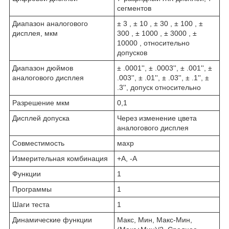
сегментов
Диапазон аналогового
± 3 , ± 10 , ± 30 , ± 100 , ±
дисплея, мкм
300 , ± 1000 , ± 3000 , ±
10000 , относительно
допусков
Диапазон дюймов
± .0001'', ± .0003'', ± .001'', ±
аналогового дисплея
.003'', ± .01'', ± .03'', ± .1'', ±
.3'', допуск относительно
Разрешение мкм
0,1
Дисплей допуска
Через изменение цвета
аналогового дисплея
Совместимость
махр
Измерительная комбинация
+А, -А
Функции
1
Программы
1
Шаги теста
1
Динамические функции
Макс, Мин, Макс-Мин,