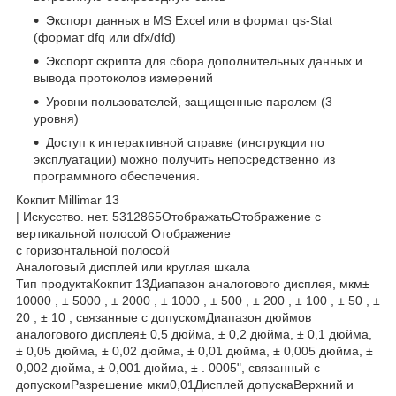
Экспорт данных в MS Excel или в формат qs-Stat
(формат dfq или dfx/dfd)
Экспорт скрипта для сбора дополнительных данных и
вывода протоколов измерений
Уровни пользователей, защищенные паролем (3
уровня)
Доступ к интерактивной справке (инструкции по
эксплуатации) можно получить непосредственно из
программного обеспечения.
Кокпит Millimar 13
| Искусство. нет. 5312865ОтображатьОтображение с
вертикальной полосой Отображение
с горизонтальной полосой
Аналоговый дисплей или круглая шкала
Тип продуктаКокпит 13Диапазон аналогового дисплея, мкм±
10000 , ± 5000 , ± 2000 , ± 1000 , ± 500 , ± 200 , ± 100 , ± 50 , ±
20 , ± 10 , связанные с допускомДиапазон дюймов
аналогового дисплея± 0,5 дюйма, ± 0,2 дюйма, ± 0,1 дюйма,
± 0,05 дюйма, ± 0,02 дюйма, ± 0,01 дюйма, ± 0,005 дюйма, ±
0,002 дюйма, ± 0,001 дюйма, ± . 0005", связанный с
допускомРазрешение мкм0,01Дисплей допускаВерхний и