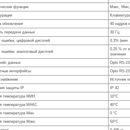
ческие функции
Макс, Мин
урация
Клавиатур
а обновления
40 кадров 
ть передачи данных
30 Гц
 ошибки, цифровой дисплей
0,3% (мин. 
0,25 % от 
 ошибки, аналоговый дисплей
значения
ейс данных
Opto RS-23
тные интерфейсы
Opto RS-23
снабжение
Источник пи
рия защиты IP
IP 42
я температура МИН.
10°С
я температура МАКС.
40°С
я температура Мин.
0 °С
я температура Макс.
50°С
варов
0,496 кг