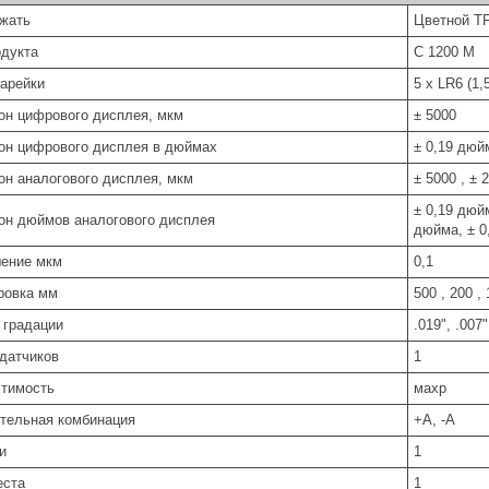
жать
Цветной TF
одукта
С 1200 М
тарейки
5 x LR6 (1
он цифрового дисплея, мкм
± 5000
он цифрового дисплея в дюймах
± 0,19 дюй
он аналогового дисплея, мкм
± 5000 , ± 2
± 0,19 дюй
он дюймов аналогового дисплея
дюйма, ± 0
ение мкм
0,1
ровка мм
500 , 200 , 1
градации
.019", .007"
датчиков
1
тимость
махр
тельная комбинация
+А, -А
и
1
еста
1