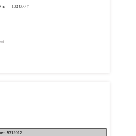
йте — 100 000 ₸
ent
ет. 5312012