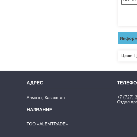
Информ
Цена:
Це
+7 (727) 
Алматы, Казахстан
Отдел про
ТОО «ALEMTRADE»