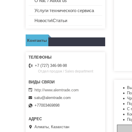
О нас / About us
Услуги технического сервиса
Новости\Статьи
Контакты
+7 (727) 346-98-98
Отдел продаж / Sales department
Вы
http://www.alemtrade.com
По
satu@alemtrade.com
Чр
По
+77003469898
С 
Ко
По
Алматы, Казахстан