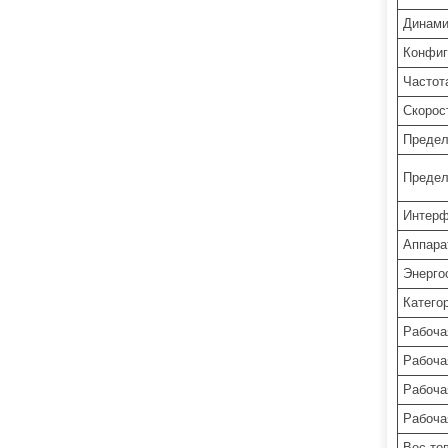
Динами
Конфиг
Частот
Скорос
Предел
Предел
Интерф
Аппара
Энерго
Катего
Рабоча
Рабоча
Рабоча
Рабоча
Вес то