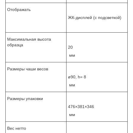
Отображать
ЖК-дисплей (с подсветкой)
Максимальная высота
образца
20
мм
Размеры чаши весов
ø90, h= 8
мм
Размеры упаковки
476×381×346
мм
Вес нетто