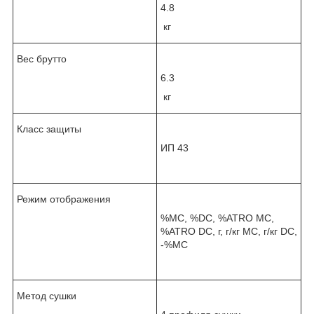
4.8
кг
Вес брутто
6.3
кг
Класс защиты
ИП 43
Режим отображения
%MC, %DC, %ATRO MC,
%ATRO DC, г, г/кг MC, г/кг DC,
-%MC
Метод сушки