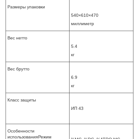
Размеры упаковки
540×610×470
миллиметр
Вес нетто
5.4
кг
Вес брутто
6.9
кг
Класс защиты
ИП 43
Особенности
использованияРежим