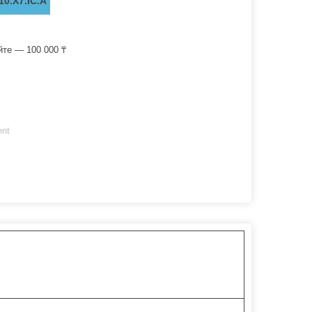
0.X7.IC.A
йте — 100 000 ₸
ent