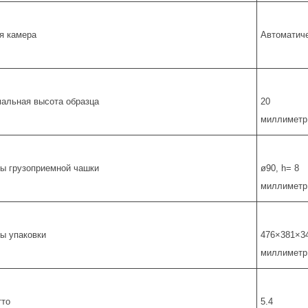
я камера
Автоматич
альная высота образца
20
миллиметр
ы грузоприемной чашки
ø90, h= 8
миллиметр
ы упаковки
476×381×3
миллиметр
тто
5.4