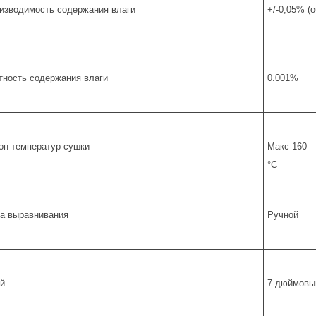
изводимость содержания влаги
+/-0,05% (о
тность содержания влаги
0.001%
он температур сушки
Макс 160
°С
а выравнивания
Ручной
й
7-дюймовый