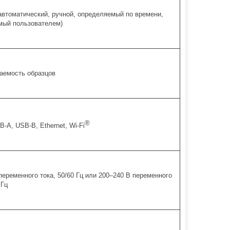
автоматический, ручной, определяемый по времени,
мый пользователем)
аемость образцов
®
B-A, USB-B, Ethernet, Wi-Fi
переменного тока, 50/60 Гц или 200–240 В переменного
 Гц