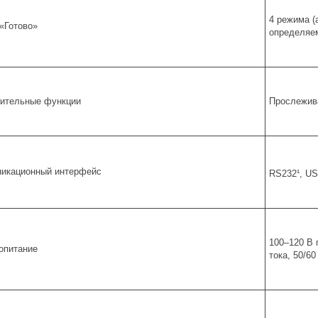
4 режима (
«Готово»
определяе
ительные функции
Прослежив
икационный интерфейс
RS232¹, US
100–120 В 
опитание
тока, 50/60