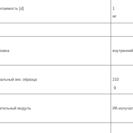
итаемость [d]
1
мг
ровка
внутренний
альный вес образца
210
g
ательный модуль
ИК-излуча