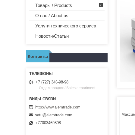
Товары / Products
О нас / About us
Услуги технического сервиса
Новости\Статьи
Контакты
+7 (727) 346-98-98
Отдел продаж / Sales department
http://www.alemtrade.com
Максим
satu@alemtrade.com
+77003469898