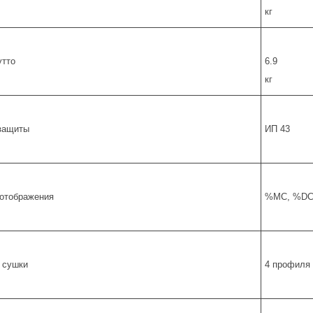
кг
утто
6.9
кг
защиты
ИП 43
отображения
%MC, %DC,
 сушки
4 профиля 