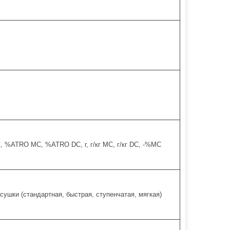
 %ATRO MC, %ATRO DC, г, г/кг MC, г/кг DC, -%MC
сушки (стандартная, быстрая, ступенчатая, мягкая)