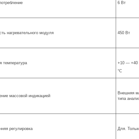
потребление
6 Вт
ть нагревательного модуля
450 Вт
я температура
+10 — +40
°С
Внешняя мас
ение массовой индикацией
типа анали
нняя регулировка
Для. Тольк